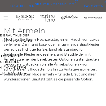
0
BRAUTJUNGFERN
BLOG
BRAUTKLEIDER
FAVORITEN
KLEIDER
DEUTSCH
BRAUTKLEIDER
Toggle
BRAUTKLEIDERN
mobile
Mit Ärmeln
navigation
ZE BRAUTKLEIDER
Möchten Sie Ihrem Hochzeitstag einen Hauch von Luxus
DY/EVERYBRIDE
verleihen? Dann sind kurz- oder langärmelige Brautkleider
genau das Richtige für Sie. Einst als Standard für
traditionelle Kleider angesehen, sind Brautkleider mit
STGEPINNTE
Ärmeln zu einer der beliebtesten Optionen unter Bräuten
UTKLEIDER
geworden. Entdecken Sie alle Ärmeloptionen – von
N FAVORITEN
schulterfreien Silhouetten bis hin zu Vintage-inspirierten,
ER BRÄUTE 🔥
perlenbesetzten Flügelärmeln – für jede Braut und ihren
wunderschönen Brautstil gibt es die passende Option.