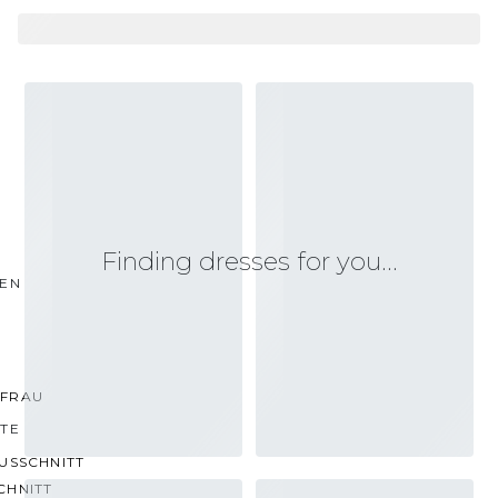
Finding dresses for you…
TEN
FRAU
TTE
USSCHNITT
CHNITT