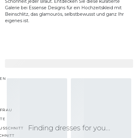
Schönheit jeder Braut. Entdecken Sie diese kuratierte
Galerie bei Essense Designs für ein Hochzeitskleid mit
Beinschlitz, das glamourös, selbstbewusst und ganz Ihr
eigenes ist.
TEN
FRAU
TTE
Finding dresses for you…
USSCHNITT
CHNITT