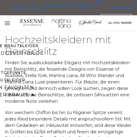
0
BRAUTJUNGFERN
BLOG
BRAUTKLEIDER
FAVORITEN
KLEIDER
DEUTSCH
BRAUTKLEIDER
Toggle
BRAUTKLEIDERN
mobile
Hochzeitskleidern mit
navigation
ZE BRAUTKLEIDER
Beinschlitz
DY/EVERYBRIDE
Finden Sie ausdrucksstarke Eleganz mit Hochzeitskleidern
mit Beinschlitz, die fesselnde Designs von Essense of
STGEPINNTE
Australia, Stella York, Martina Liana, All Who Wander und
UTKLEIDER
Martina Liana Luxe präsentieren. Für Bräute, die einen
N FAVORITEN
gewagten und dennoch edlen Look suchen, zeigen diese
ER BRÄUTE 🔥
Kleider schicke Beinschlitze, die zeitlosen Silhouetten eine
moderne Note verleihen.
Von weichem Chiffon bis hin zu filigraner Spitze vereint
jedes Kleid besondere Details mit anspruchsvollem Stil. Mit
dem Gedanken an Inklusivität entworfen, sind diese Kleider
in Größen bis 62/64 erhältlich und feiern die einzigartige