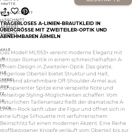
CHNITTE
ER AUSSCHNITT
AUSSCHNITT
TRÄGERLOSES A-LINIEN-BRAUTKLEID IN
LTERFREI
ÜBERGRÖSSE MIT ZWEITEILER-OPTIK UND A
SCHNITT
BNEHMBAREN ÄRMELN
MALE
Das Modell ML1953+ vereint moderne Eleganz mit
LN
zeitloser Romantik in einem schmeichelhaften A-
ER
Linien-Design in Zweiteiler-Optik. Das glatte,
OLE
trägerlose Oberteil bietet Struktur und Halt,
ENFREI
während abnehmbare Off-Shoulder-Ärmel aus
EPPE
transparenter Spitze eine verspielte Note und
TZ
vielseitige Styling-Möglichkeiten schaffen. Vom
ER
natürlichen Taillenansatz fließt der dramatische A-
ROCK
Linien-Rock sanft über die Figur und öffnet sich in
eine luftige Silhouette mit verführerischem
Beinschlitz für einen modernen Akzent. Eine Reihe
stoffbezogener Knöpfe verläuft vom Oberteil bis zur