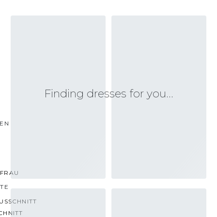
Finding dresses for you…
TEN
FRAU
TTE
USSCHNITT
CHNITT