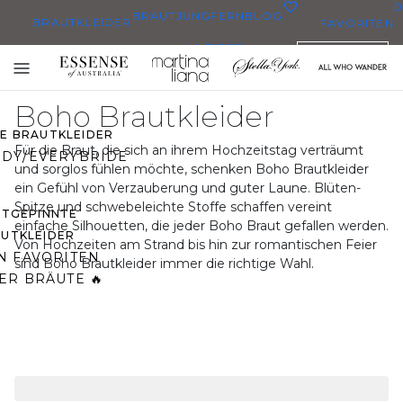
0
BRAUTJUNGFERN
BLOG
BRAUTKLEIDER
FAVORITEN
KLEIDER
DEUTSCH
BRAUTKLEIDER
Toggle
BRAUTKLEIDERN
mobile
Boho Brautkleider
navigation
ZE BRAUTKLEIDER
Für die Braut, die sich an ihrem Hochzeitstag verträumt
DY/EVERYBRIDE
und sorglos fühlen möchte, schenken Boho Brautkleider
ein Gefühl von Verzauberung und guter Laune. Blüten-
Spitze und schwebeleichte Stoffe schaffen vereint
STGEPINNTE
einfache Silhouetten, die jeder Boho Braut gefallen werden.
UTKLEIDER
Von Hochzeiten am Strand bis hin zur romantischen Feier
N FAVORITEN
sind Boho Brautkleider immer die richtige Wahl.
ER BRÄUTE 🔥