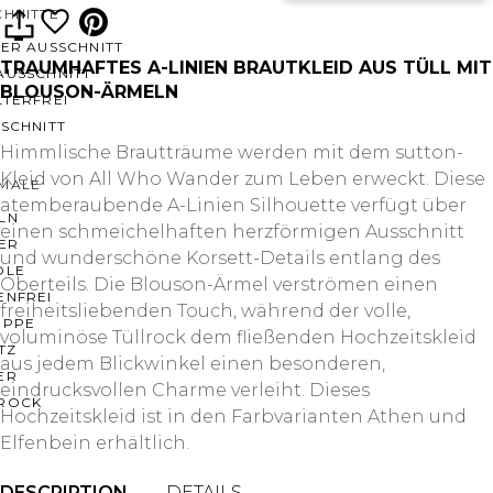
CHNITTE
ER AUSSCHNITT
TRAUMHAFTES A-LINIEN BRAUTKLEID AUS TÜLL MIT
AUSSCHNITT
BLOUSON-ÄRMELN
LTERFREI
SCHNITT
Himmlische Brautträume werden mit dem sutton-
Kleid von All Who Wander zum Leben erweckt. Diese
MALE
atemberaubende A-Linien Silhouette verfügt über
LN
einen schmeichelhaften herzförmigen Ausschnitt
ER
und wunderschöne Korsett-Details entlang des
OLE
Oberteils. Die Blouson-Ärmel verströmen einen
ENFREI
freiheitsliebenden Touch, während der volle,
EPPE
voluminöse Tüllrock dem fließenden Hochzeitskleid
TZ
aus jedem Blickwinkel einen besonderen,
ER
eindrucksvollen Charme verleiht. Dieses
ROCK
Hochzeitskleid ist in den Farbvarianten Athen und
Elfenbein erhältlich.
DESCRIPTION
DETAILS