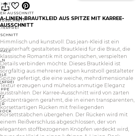
CHNITTE
ER AUSSCHNITT
A-LINIEN-BRAUTKLEID AUS SPITZE MIT KARREE-
AUSSCHNITT
AUSSCHNITT
LTERFREI
SCHNITT
Himmlisch und kunstvoll: Das jean-Kleid ist ein
meisterhaft gestaltetes Brautkleid für die Braut, die
MALE
klassische Romantik mit organischen, verspielten
LN
Details verbinden möchte. Dieses Brautkleid ist
ER
sorgfältig aus mehreren Lagen kunstvoll gestalteter
OLE
Spitze gefertigt, die eine weiche, mehrdimensionale
ENFREI
Textur erzeugen und mühelos anmutige Eleganz
EPPE
ausstrahlen. Der Karree-Ausschnitt wird von zarten
TZ
Spitzenträgern gerahmt, die in einen transparenten,
ER
korsettartigen Rücken mit freiliegenden
ROCK
Korsettstäbchen übergehen. Der Rücken wird mit
einem Reißverschluss abgeschlossen, der von
eleganten stoffbezogenen Knöpfen verdeckt wird,