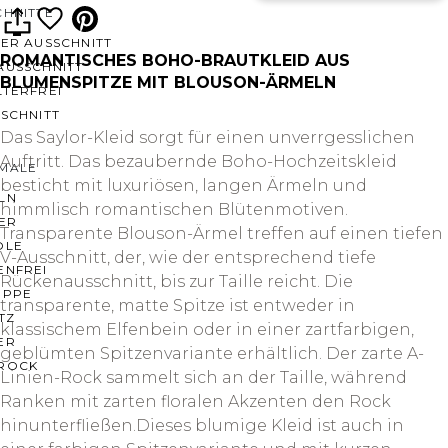
CHNITTE
ER AUSSCHNITT
ROMANTISCHES BOHO-BRAUTKLEID AUS
AUSSCHNITT
BLUMENSPITZE MIT BLOUSON-ÄRMELN
LTERFREI
SCHNITT
Das Saylor-Kleid sorgt für einen unverrgesslichen
Auftritt. Das bezaubernde Boho-Hochzeitskleid
MALE
besticht mit luxuriösen, langen Ärmeln und
LN
himmlisch romantischen Blütenmotiven.
ER
Transparente Blouson-Ärmel treffen auf einen tiefen
OLE
V-Ausschnitt, der, wie der entsprechend tiefe
ENFREI
Rückenausschnitt, bis zur Taille reicht. Die
EPPE
transparente, matte Spitze ist entweder in
TZ
klassischem Elfenbein oder in einer zartfarbigen,
ER
geblümten Spitzenvariante erhältlich. Der zarte A-
ROCK
Linien-Rock sammelt sich an der Taille, während
Ranken mit zarten floralen Akzenten den Rock
hinunterfließen.Dieses blumige Kleid ist auch in