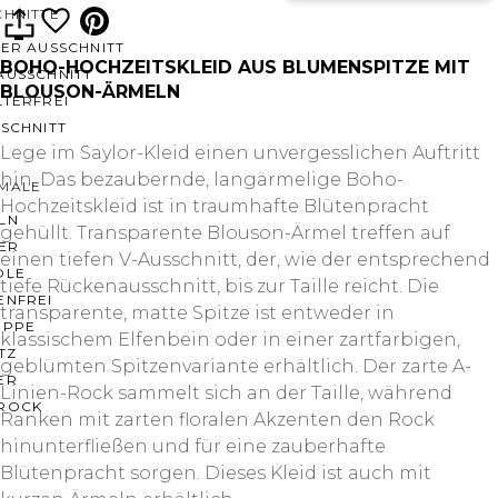
CHNITTE
ER AUSSCHNITT
BOHO-HOCHZEITSKLEID AUS BLUMENSPITZE MIT
AUSSCHNITT
BLOUSON-ÄRMELN
LTERFREI
SCHNITT
Lege im Saylor-Kleid einen unvergesslichen Auftritt
hin. Das bezaubernde, langärmelige Boho-
MALE
Hochzeitskleid ist in traumhafte Blütenpracht
LN
gehüllt. Transparente Blouson-Ärmel treffen auf
ER
einen tiefen V-Ausschnitt, der, wie der entsprechend
OLE
tiefe Rückenausschnitt, bis zur Taille reicht. Die
ENFREI
transparente, matte Spitze ist entweder in
EPPE
klassischem Elfenbein oder in einer zartfarbigen,
TZ
geblümten Spitzenvariante erhältlich. Der zarte A-
ER
Linien-Rock sammelt sich an der Taille, während
ROCK
Ranken mit zarten floralen Akzenten den Rock
hinunterfließen und für eine zauberhafte
Blütenpracht sorgen. Dieses Kleid ist auch mit