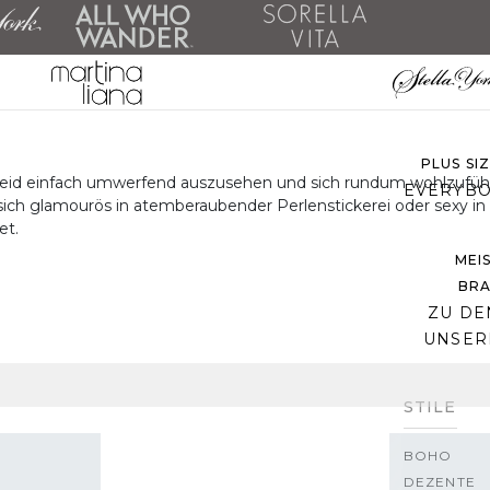
ALLE 
ZU DEN 
PLUS SI
leid einfach umwerfend auszusehen und sich rundum wohlzufühl
EVERYBO
ch glamourös in atemberaubender Perlenstickerei oder sexy in ein
et.
MEI
BRA
ZU DE
UNSER
STILE
BOHO
DEZENTE