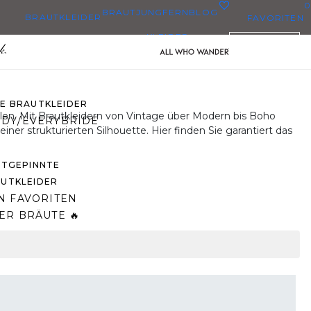
0
BRAUTJUNGFERN
BLOG
BRAUTKLEIDER
FAVORITEN
KLEIDER
DEUTSCH
BRAUTKLEIDER
BRAUTKLEIDERN
ZE BRAUTKLEIDER
en. Mit Brautkleidern von Vintage über Modern bis Boho
DY/EVERYBRIDE
er strukturierten Silhouette. Hier finden Sie garantiert das
STGEPINNTE
UTKLEIDER
N FAVORITEN
ER BRÄUTE 🔥