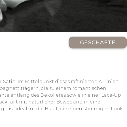
GESCHÄFTE
atin. Im Mittelpunkt dieses raffinierten A-Linien-
 Spaghettiträgern, die zu einem romantischen
ante entlang des Dekolletés sowie in einer Lace-Up
k fällt mit natürlicher Bewegung in eine
n ist ideal für die Braut, die einen stimmigen Look