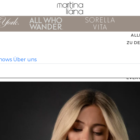
ALL
ZU D
Shows
Über uns
EVER
M
B
ZU
UNS
STIL