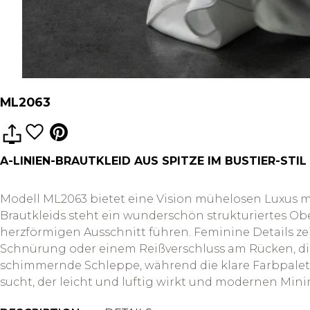
ML2063
A-LINIEN-BRAUTKLEID AUS SPITZE IM BUSTIER-ST
Modell ML2063 bietet eine Vision mühelosen Luxus mit
Brautkleids steht ein wunderschön strukturiertes Ob
herzförmigen Ausschnitt führen. Feminine Details ze
Schnürung oder einem Reißverschluss am Rücken, die
schimmernde Schleppe, während die klare Farbpalette
sucht, der leicht und luftig wirkt und modernen Min