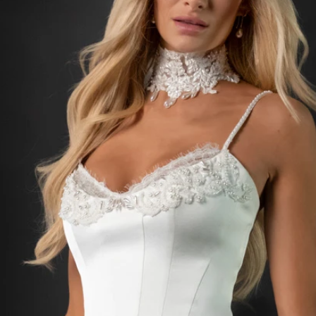
BOH
DEZE
EINF
LÄSSI
MOD
SEXY
SOMM
SPITZ
STRA
VINT
WINT
SIL
A-LIN
BALL
ETUI-
MEER