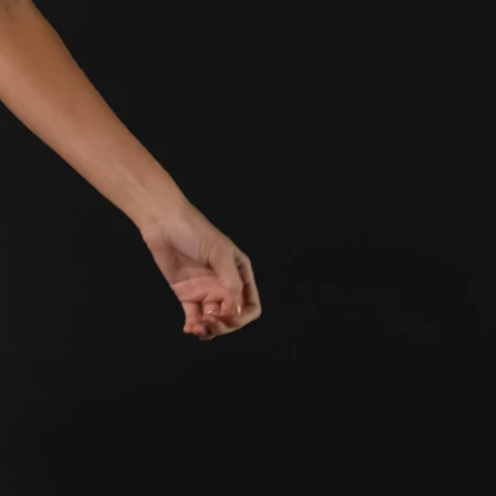
SCHNITTE
ER AUSSCHNITT
AUSSCHNITT
LTERFREI
SCHNITT
KMALE
LN
ER
OLE
ENFREI
EPPE
TZ
ER
ROCK