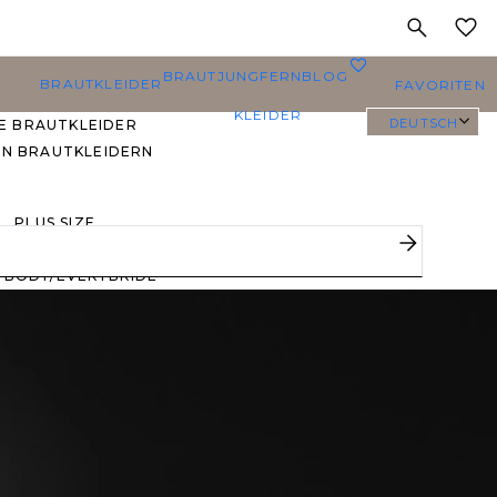
MEINE
0
BRAUTJUNGFERN
BLOG
BRAUTKLEIDER
FAVORITEN
KLEIDER
DEUTSCH
E BRAUTKLEIDER
EN BRAUTKLEIDERN
PLUS SIZE
BRAUTKLEIDER
YBODY/EVERYBRIDE
EISTGEPINNTE
RAUTKLEIDER
 DEN FAVORITEN
ERER BRÄUTE 🔥
E