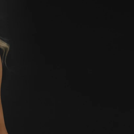
O
NTE
ACHE
GE
ERN
ER
E
ND
AGE
ER
HOUETTEN
IE
KLEID
LINIE
JUNGFRAU