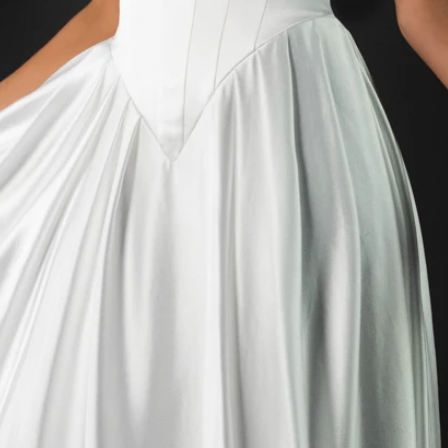
AUS
ECKIG
HERZ
SCHU
V-AUS
MER
ÄRME
GLITZ
KEYH
RÜCK
SCHL
SCHLI
TRÄG
ÜBER