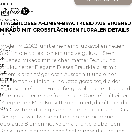
CHNITTE
ER AUSSCHNITT
AUSSCHNITT
TRÄGERLOSES A-LINIEN-BRAUTKLEID AUS BRUSHED
LTERFREI
MIKADO MIT GROSSFLÄCHIGEN FLORALEN DETAILS
SCHNITT
Modell ML2062 führt einen eindrucksvollen neuen
MALE
Stoff in die Kollektion ein und zeigt luxuriösen
LN
Brushed Mikado mit reicher, matter Textur und
ER
strukturierter Eleganz. Dieses Brautkleid ist mit
OLE
einem klaren trägerlosen Ausschnitt und einer
ENFREI
raffinierten A-Linien-Silhouette gestaltet, die der
EPPE
Figur schmeichelt. Für außergewöhnlichen Halt und
TZ
eine modellierte Passform ist das Oberteil mit einem
ER
integrierten Mini-Korsett konstruiert, damit sich die
ROCK
Braut während der gesamten Feier sicher fühlt. Das
Design ist wahlweise mit oder ohne moderne
geprägte Blumenmotive erhältlich, die über den
Rock und die dramatische Schleppe verlaufen und