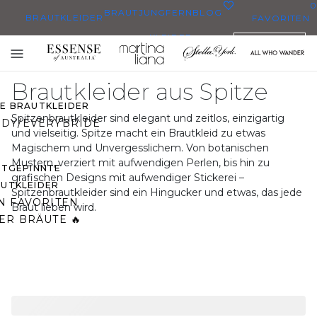
0
BRAUTJUNGFERN
BLOG
BRAUTKLEIDER
FAVORITEN
KLEIDER
DEUTSCH
BRAUTKLEIDER
Toggle
BRAUTKLEIDERN
mobile
Brautkleider aus Spitze
navigation
ZE BRAUTKLEIDER
Spitzenbrautkleider sind elegant und zeitlos, einzigartig
DY/EVERYBRIDE
und vielseitig. Spitze macht ein Brautkleid zu etwas
Magischem und Unvergesslichem. Von botanischen
Mustern, verziert mit aufwendigen Perlen, bis hin zu
STGEPINNTE
grafischen Designs mit aufwendiger Stickerei –
UTKLEIDER
Spitzenbrautkleider sind ein Hingucker und etwas, das jede
N FAVORITEN
Braut lieben wird.
ER BRÄUTE 🔥