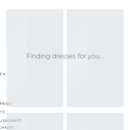
Finding dresses for you…
TEN
FRAU
TTE
USSCHNITT
CHNITT