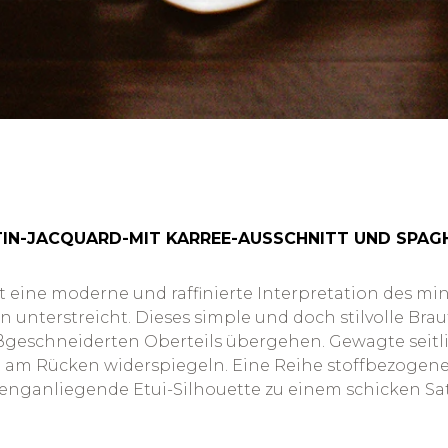
TIN-JACQUARD-MIT KARREE-AUSSCHNITT UND SPAG
 eine moderne und raffinierte Interpretation des min
 unterstreicht. Dieses simple und doch stilvolle Brau
eschneiderten Oberteils übergehen. Gewagte seitlich
itt am Rücken widerspiegeln. Eine Reihe stoffbezogen
e enganliegende Etui-Silhouette zu einem schicken Sa