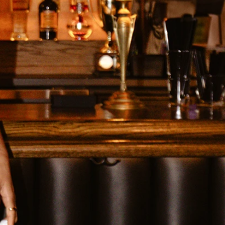
SCHNITTE
ER AUSSCHNITT
AUSSCHNITT
LTERFREI
SCHNITT
KMALE
LN
ER
OLE
ENFREI
EPPE
TZ
ER
ROCK