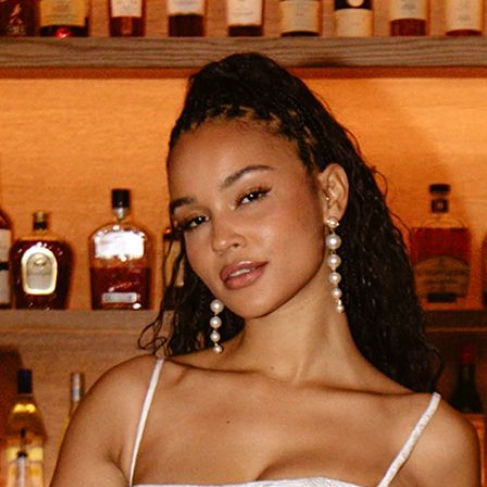
BOH
DEZE
EINF
LÄSSI
MOD
SEXY
SOMM
SPITZ
STRA
VINT
WINT
SIL
A-LIN
BALL
ETUI-
MEER