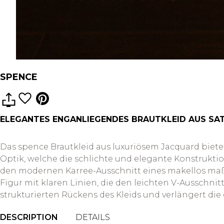
SPENCE
ELEGANTES ENGANLIEGENDES BRAUTKLEID AUS SA
Das spence Brautkleid aus luxuriösem Jacquard bietet
Optik, welche die schlichte und elegante Konstruktion
den modernen Karree-Ausschnitt eines makellos maßg
Figur mit klaren Linien, die den leichten V-Ausschn
strukturierten Rückens des Kleids und verlängert di
DESCRIPTION
DETAILS