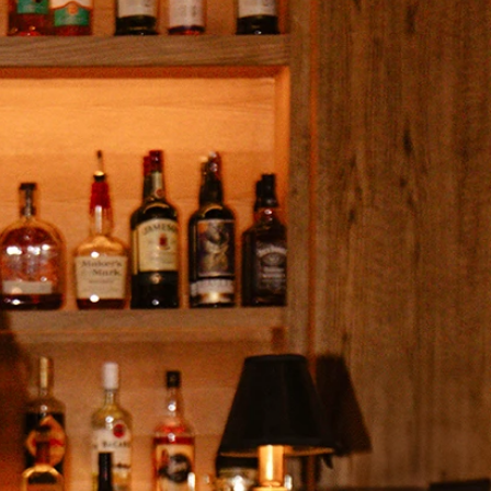
O
NTE
ACHE
GE
ERN
ER
E
ND
AGE
ER
HOUETTEN
IE
KLEID
LINIE
JUNGFRAU