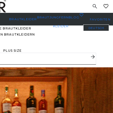
MEINE
0
BRAUTJUNGFERN
BLOG
BRAUTKLEIDER
FAVORITEN
KLEIDER
DEUTSCH
E BRAUTKLEIDER
EN BRAUTKLEIDERN
PLUS SIZE
BRAUTKLEIDER
YBODY/EVERYBRIDE
EISTGEPINNTE
RAUTKLEIDER
 DEN FAVORITEN
ERER BRÄUTE 🔥
E