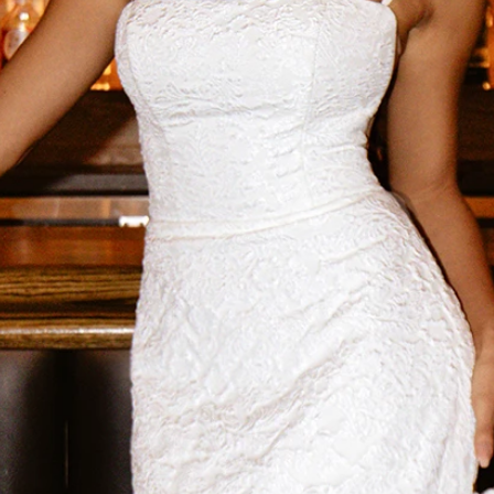
AUS
ECKIG
HERZ
SCHU
V-AUS
MER
ÄRME
GLITZ
KEYH
RÜCK
SCHL
SCHLI
TRÄG
ÜBER