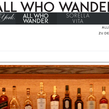
ALL
ZU D
EVER
M
B
ZU
UNS
STIL