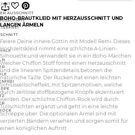
CHNITTE
ER AUSSCHNITT
BOHO-BRAUTKLEID MIT HERZAUSSCHNITT UND
AUSSCHNITT
LANGEN ÄRMELN
LTERFREI
SCHNITT
Feiere Deine innere Göttin mit Modell Remi. Dieses
Hochzeitskleid nimmt eine schlichte A-Linien-
MALE
Silhouette und verwandelt sie in ein Boho-Märchen.
LN
Weicher Chiffon Stoff formt einen Herzausschnitt
ER
und die linearen Spitzendetails betonen die
OLE
natürliche Taille. Der Rücken hat einen leichten
ENFREI
Schlüssellocheffekt, mit Spitzenmotiven, welche
EPPE
durch zeitlose stoffbezogene Knöpfe akzentuiert
TZ
werden. Der schlichte Chiffon-Rock wird durch
ER
Tüllschichten ergänzt und geht in eine leichte
ROCK
Schleppe über. Die optionalen Ärmel sind mit
verzierten Bändern versehen und sorgen somit für
einen königlichen Auftritt.