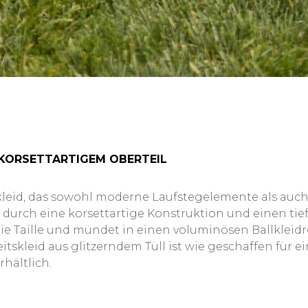
 KORSETTARTIGEM OBERTEIL
leid, das sowohl moderne Laufstegelemente als auch z
 durch eine korsettartige Konstruktion und einen ti
e Taille und mündet in einen voluminösen Ballkleidro
tskleid aus glitzerndem Tüll ist wie geschaffen für ei
hältlich.