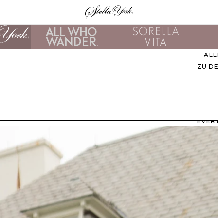
ALL
ZU D
EVER
M
B
ZU
UNS
STIL