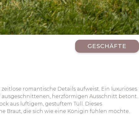
GESCHÄFTE
eitlose romantische Details aufweist. Ein luxuriöses
ef ausgeschnittenen, herzförmigen Ausschnitt betont.
ck aus luftigem, gestuftem Tüll. Dieses
ne Braut, die sich wie eine Königin fühlen möchte.