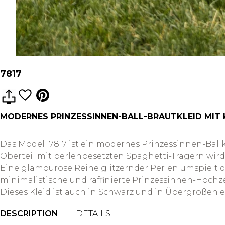
7817
MODERNES PRINZESSINNEN-BALL-BRAUTKLEID MIT
Das Modell 7817 ist ein modernes Prinzessinnen-Ballk
Oberteil mit perlenbesetzten Spaghetti-Trägern wird
Eine glamouröse Reihe glitzernder Perlen umspielt di
minimalistische und raffinierte Prinzessinnen-Hochzei
Dieses Kleid ist auch in Schwarz und in Übergrößen er
DESCRIPTION
DETAILS