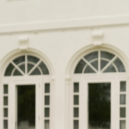
SCHNITTE
ER AUSSCHNITT
AUSSCHNITT
LTERFREI
SCHNITT
KMALE
LN
ER
OLE
ENFREI
EPPE
TZ
ER
ROCK