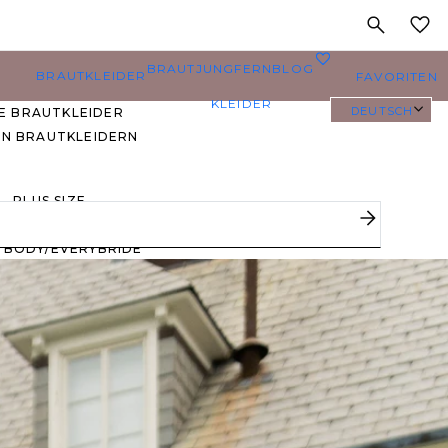
MEINE
0
BRAUTJUNGFERN
BLOG
BRAUTKLEIDER
FAVORITEN
KLEIDER
DEUTSCH
E BRAUTKLEIDER
EN BRAUTKLEIDERN
PLUS SIZE
BRAUTKLEIDER
YBODY/EVERYBRIDE
EISTGEPINNTE
RAUTKLEIDER
 DEN FAVORITEN
ERER BRÄUTE 🔥
E