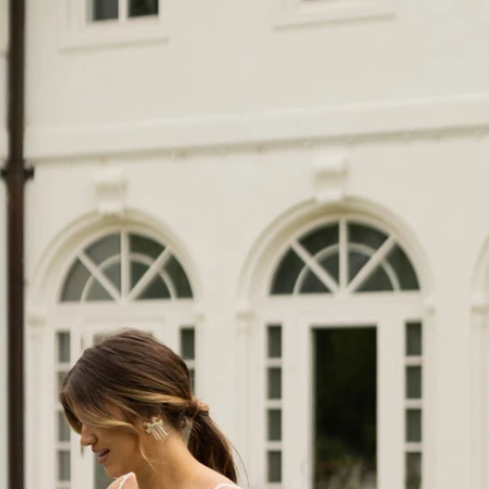
AUS
ECKIG
HERZ
SCHU
V-AUS
MER
ÄRME
GLITZ
KEYH
RÜCK
SCHL
SCHLI
TRÄG
ÜBER