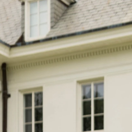
BOH
DEZE
EINF
LÄSSI
MOD
SEXY
SOMM
SPITZ
STRA
VINT
WINT
SIL
A-LIN
BALL
ETUI-
MEER