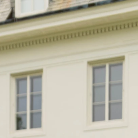
O
NTE
ACHE
GE
ERN
ER
E
ND
AGE
ER
HOUETTEN
IE
KLEID
LINIE
JUNGFRAU