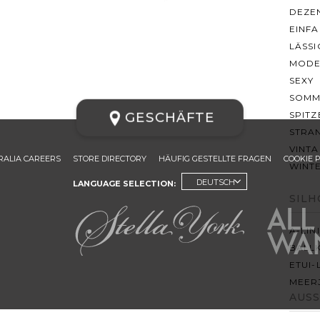
DEZE
EINF
LÄSSI
MOD
SEXY
SOMM
SPITZ
GESCHÄFTE
STRA
VINT
RALIA CAREERS
STORE DIRECTORY
HÄUFIG GESTELLTE FRAGEN
COOKIE 
WINT
DEUTSCH
LANGUAGE SELECTION:
SIL
A-LIN
BALL
ETUI-
MEER
AUS