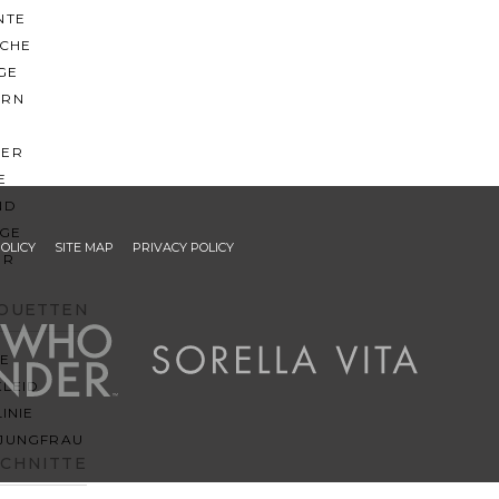
NTE
ACHE
GE
ERN
ER
E
ND
AGE
POLICY
SITE MAP
PRIVACY POLICY
ER
HOUETTEN
IE
KLEID
LINIE
JUNGFRAU
SCHNITTE