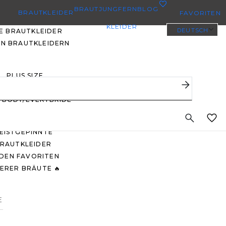
0
BRAUTJUNGFERN
BLOG
BRAUTKLEIDER
FAVORITEN
KLEIDER
DEUTSCH
E BRAUTKLEIDER
EN BRAUTKLEIDERN
PLUS SIZE
BRAUTKLEIDER
YBODY/EVERYBRIDE
EISTGEPINNTE
RAUTKLEIDER
 DEN FAVORITEN
ERER BRÄUTE 🔥
E
O