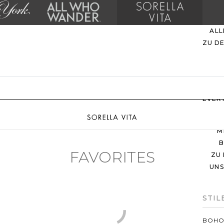
ALL
ZU D
EVER
M
B
FAVORITES
ZU
UNS
STIL
BOH