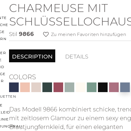
CHARMEUSE MIT
O
SCHLÜSSELLOCHAUS
NTE
ACHE
GE
Stil
9866
Zu meinen Favoriten hinzufügen
ERN
ER
DESCRIPTION
DETAILS
E
ND
AGE
COLORS
ER
OUETTEN
IE
Das Modell 9866 kombiniert schicke, tren
KLEID
mit zeitlosem Glamour zu einem sexy en
LINIE
Brautjungfernkleid, für einen eleganten
JUNGFRAU