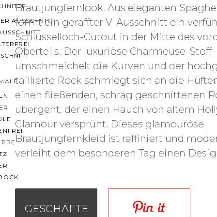
Brautjungfernlook. Aus eleganten Spaghe
CHNITTE
formt ein geraffter V-Ausschnitt ein verfü
ER AUSSCHNITT
AUSSCHNITT
Schlüsselloch-Cutout in der Mitte des vor
LTERFREI
Oberteils. Der luxuriöse Charmeuse-Stoff
SCHNITT
umschmeichelt die Kurven und der hochg
taillierte Rock schmiegt sich an die Hüften
MALE
einen fließenden, schräg geschnittenen 
LN
übergeht, der einen Hauch von altem Hol
ER
OLE
Glamour versprüht. Dieses glamouröse
ENFREI
Brautjungfernkleid ist raffiniert und mod
EPPE
verleiht dem besonderen Tag einen Desig
TZ
ER
ROCK
GESCHÄFTE