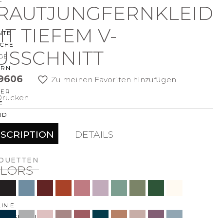
RAUTJUNGFERNKLEID
O
IT TIEFEM V-
NTE
ACHE
USSCHNITT
GE
ERN
9606
Zu meinen Favoriten hinzufügen
ER
Drucken
E
ND
AGE
SCRIPTION
DETAILS
ER
HOUETTEN
LORS
IE
KLEID
LINIE
JUNGFRAU