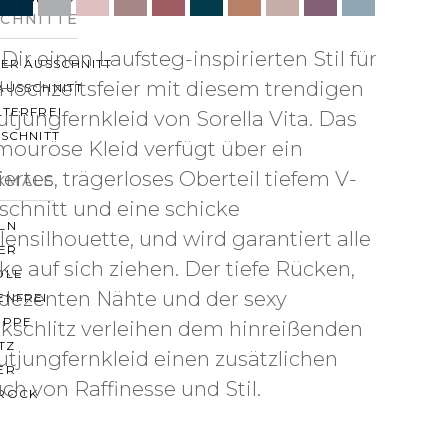
SCHNITTE
Dir einen Laufsteg-inspirierten Stil für
ER AUSSCHNITT
 Hochzeitsfeier mit diesem trendigen
AUSSCHNITT
LTERFREI
utjungfernkleid von Sorella Vita. Das
SCHNITT
mouröse Kleid verfügt über ein
liertes, trägerloses Oberteil tiefem V-
KMALE
schnitt und eine schicke
LN
lensilhouette, und wird garantiert alle
ER
cke auf sich ziehen. Der tiefe Rücken,
OLE
 dezenten Nähte und der sexy
ENFREI
EPPE
kschlitz verleihen dem hinreißenden
TZ
utjungfernkleid einen zusätzlichen
ER
ch von Raffinesse und Stil.
ROCK