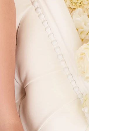
SCHNITTE
ER AUSSCHNITT
AUSSCHNITT
LTERFREI
SCHNITT
KMALE
LN
ER
OLE
ENFREI
EPPE
TZ
ER
ROCK