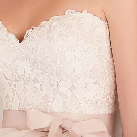
AUS
ECKIG
HERZ
SCHU
V-AUS
MER
ÄRME
GLITZ
KEYH
RÜCK
SCHL
SCHLI
TRÄG
ÜBER