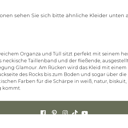
tionen sehen Sie sich bitte ähnliche Kleider unte
s weichem Organza und Tüll sitzt perfekt mit seinem
as neckische Taillenband und der fließende, ausgeste
ewegung Glamour. Am Rücken wird das Kleid mit einem 
ückseite des Rocks bis zum Boden und sogar über die 
schen Farben für die Schärpe in weiß, natur, biskuit,
ng kommt.
 AUSTRALIA CAREERS
STORE DIRECTORY
HÄUFIG GESTELLTE FRAGEN
CO