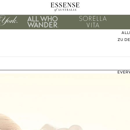
ALL
ZU D
EVER
M
B
ZU
UNS
STIL