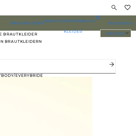
MEINE
0
BRAUTJUNGFERN
BLOG
BRAUTKLEIDER
FAVORITEN
KLEIDER
DEUTSCH
E BRAUTKLEIDER
EN BRAUTKLEIDERN
PLUS SIZE
BRAUTKLEIDER
YBODY/EVERYBRIDE
EISTGEPINNTE
RAUTKLEIDER
 DEN FAVORITEN
ERER BRÄUTE 🔥
E