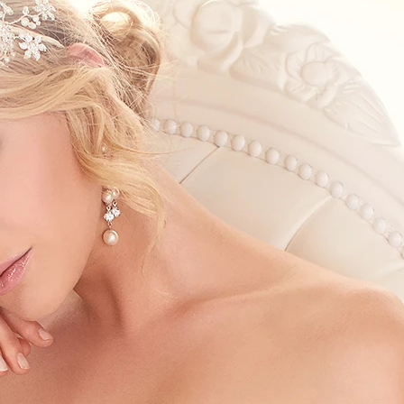
BOH
DEZE
EINF
LÄSSI
MOD
SEXY
SOMM
SPITZ
STRA
VINT
WINT
SIL
A-LIN
BALL
ETUI-
MEER