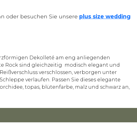
n an oder besuchen Sie unsere
plus size wedding
 herzförmigen Dekolleté am eng anliegenden
llte Rock sind gleichzeitig modisch elegant und
Reißverschluss verschlossen, verborgen unter
Schleppe verlaufen. Passen Sie dieses elegante
 orchidee, topas, blütenfarbe, malz und schwarz an,
OKIE POLICY
PRIVACY POLICY