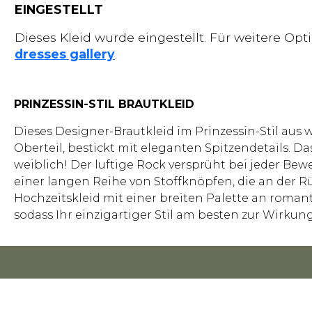
EINGESTELLT
Dieses Kleid wurde eingestellt. Für weitere Op
dresses gallery
.
PRINZESSIN-STIL BRAUTKLEID
Dieses Designer-Brautkleid im Prinzessin-Stil au
Oberteil, bestickt mit eleganten Spitzendetails. D
weiblich! Der luftige Rock versprüht bei jeder B
einer langen Reihe von Stoffknöpfen, die an der R
Hochzeitskleid mit einer breiten Palette an romanti
sodass Ihr einzigartiger Stil am besten zur Wirku
FOR RETAILERS
ESSENSE OF