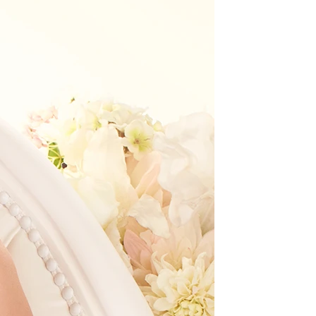
O
NTE
ACHE
GE
ERN
ER
E
ND
AGE
ER
HOUETTEN
IE
KLEID
LINIE
JUNGFRAU