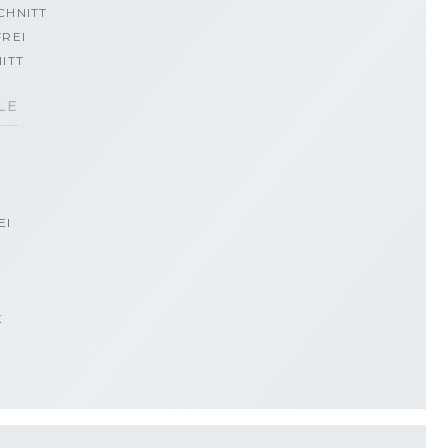
CHNITT
REI
ITT
LE
EI
K