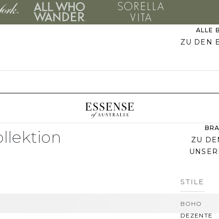
ALLE 
ZU DEN 
PLUS SI
EVERYBO
MEI
BRA
ollektion
ZU DE
UNSER
STILE
BOHO
DEZENTE