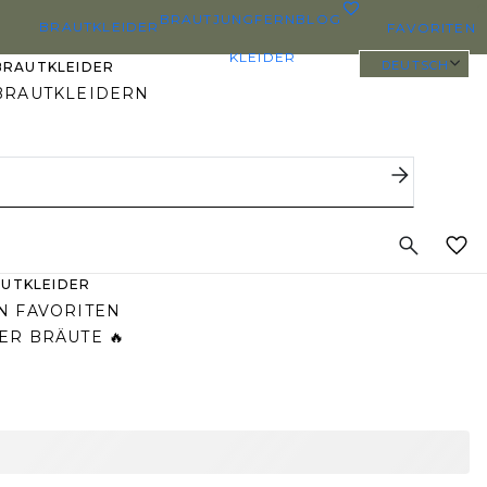
0
BRAUTJUNGFERN
BLOG
BRAUTKLEIDER
FAVORITEN
KLEIDER
DEUTSCH
BRAUTKLEIDER
BRAUTKLEIDERN
ZE BRAUTKLEIDER
DY/EVERYBRIDE
STGEPINNTE
UTKLEIDER
N FAVORITEN
ER BRÄUTE 🔥