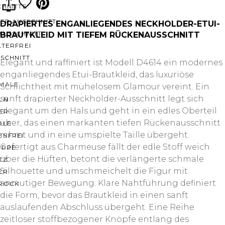
CHNITTE
ER AUSSCHNITT
DRAPIERTES ENGANLIEGENDES NECKHOLDER-ETUI-
AUSSCHNITT
BRAUTKLEID MIT TIEFEM RÜCKENAUSSCHNITT
LTERFREI
SCHNITT
Elegant und raffiniert ist Modell D4614 ein modernes
enganliegendes Etui-Brautkleid, das luxuriöse
MALE
Schlichtheit mit mühelosem Glamour vereint. Ein
sanft drapierter Neckholder-Ausschnitt legt sich
LN
elegant um den Hals und geht in ein edles Oberteil
ER
über, das einen markanten tiefen Rückenausschnitt
OLE
rahmt und in eine umspielte Taille übergeht.
ENFREI
Gefertigt aus Charmeuse fällt der edle Stoff weich
EPPE
über die Hüften, betont die verlängerte schmale
TZ
Silhouette und umschmeichelt die Figur mit
ER
anmutiger Bewegung. Klare Nahtführung definiert
ROCK
die Form, bevor das Brautkleid in einen sanft
auslaufenden Abschluss übergeht. Eine Reihe
zeitloser stoffbezogener Knöpfe entlang des