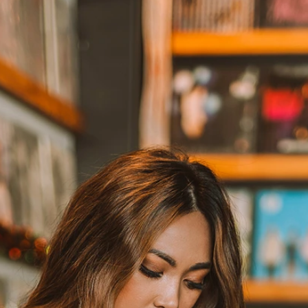
BOH
DEZE
EINF
LÄSSI
MOD
SEXY
SOMM
SPITZ
STRA
VINT
WINT
SIL
A-LIN
BALL
ETUI-
MEER