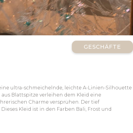
GESCHÄFTE
ine ultra-schmeichelnde, leichte A-Linien-Silhouette
aus Blattspitze verleihen dem Kleid eine
ührerischen Charme versprühen. Der tief
ieses Kleid ist in den Farben Bali, Frost und