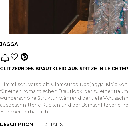
JAGGA
GLITZERNDES BRAUTKLEID AUS SPITZE IN LEICHTER
Himmlisch. Verspielt. Glamourös. Das jagga-Kleid vo
für einen romantischen Brautlook, der zu einer traum
wunderschöne Struktur, während der tiefe V-Ausschni
ausgeschnittene Rücken und der Beinschlitz verleihen
Elfenbein erhältlich.
DESCRIPTION
DETAILS