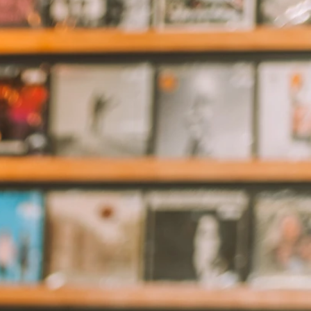
O
NTE
ACHE
GE
ERN
ER
E
ND
AGE
ER
HOUETTEN
IE
KLEID
LINIE
JUNGFRAU