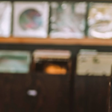
SCHNITTE
ER AUSSCHNITT
AUSSCHNITT
LTERFREI
SCHNITT
KMALE
LN
ER
OLE
ENFREI
EPPE
TZ
ER
ROCK