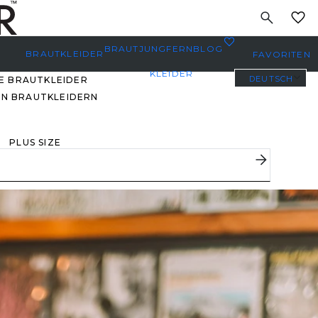
MEINE
0
BRAUTJUNGFERN
BLOG
BRAUTKLEIDER
FAVORITEN
KLEIDER
DEUTSCH
E BRAUTKLEIDER
EN BRAUTKLEIDERN
PLUS SIZE
BRAUTKLEIDER
YBODY/EVERYBRIDE
EISTGEPINNTE
RAUTKLEIDER
 DEN FAVORITEN
ERER BRÄUTE 🔥
E