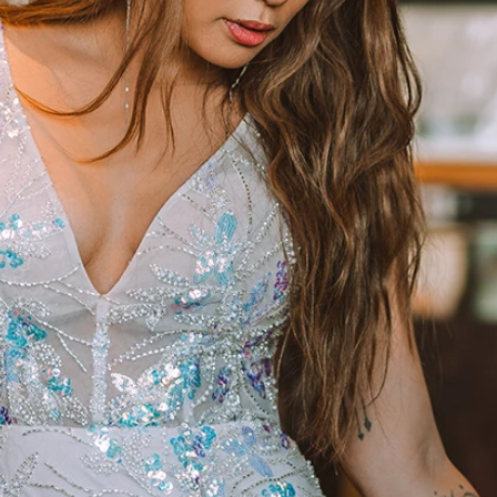
AUS
ECKIG
HERZ
SCHU
V-AUS
MER
ÄRME
GLITZ
KEYH
RÜCK
SCHL
SCHLI
TRÄG
ÜBER