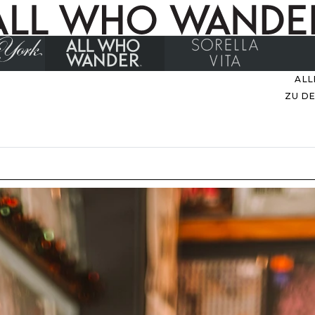
ALL
ZU D
EVER
M
B
ZU
UNS
STIL