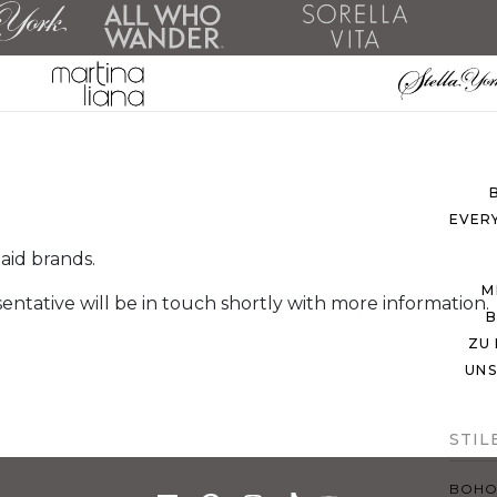
ALL
ZU D
EVER
aid brands.
M
tative will be in touch shortly with more information.
B
ZU
UNS
STIL
BOH