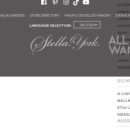
DEZE
EINF
RALIA CAREERS
STORE DIRECTORY
HÄUFIG GESTELLTE FRAGEN
COOKIE 
LÄSSI
DEUTSCH
MOD
LANGUAGE SELECTION:
SEXY
SOMM
SPITZ
STRA
VINT
WINT
SIL
A-LIN
BALL
ETUI-
MEER
AUS