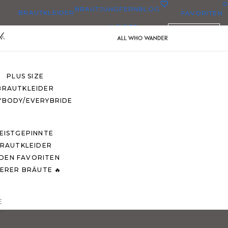
0
BRAUTJUNGFERN
BLOG
BRAUTKLEIDER
FAVORITEN
KLEIDER
DEUTSCH
E BRAUTKLEIDER
EN BRAUTKLEIDERN
PLUS SIZE
BRAUTKLEIDER
YBODY/EVERYBRIDE
EISTGEPINNTE
RAUTKLEIDER
 DEN FAVORITEN
ERER BRÄUTE 🔥
E
O