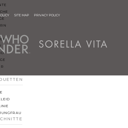
NTE
ACHE
POLICY
SITE MAP
PRIVACY POLICY
GE
ERN
ER
E
ND
AGE
ER
HOUETTEN
IE
KLEID
LINIE
JUNGFRAU
SCHNITTE