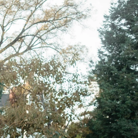
SCHNITTE
ER AUSSCHNITT
AUSSCHNITT
LTERFREI
SCHNITT
KMALE
LN
ER
OLE
ENFREI
EPPE
TZ
ER
ROCK