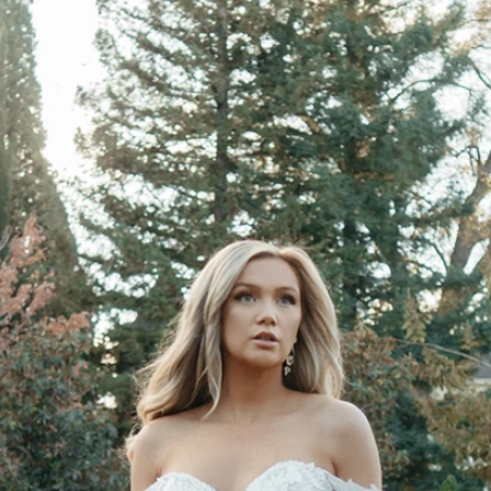
AUS
ECKIG
HERZ
SCHU
V-AUS
MER
ÄRME
GLITZ
KEYH
RÜCK
SCHL
SCHLI
TRÄG
ÜBER