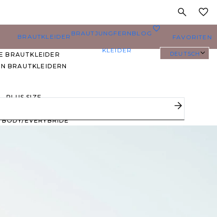
MEINE
0
BRAUTJUNGFERN
BLOG
BRAUTKLEIDER
FAVORITEN
KLEIDER
DEUTSCH
E BRAUTKLEIDER
EN BRAUTKLEIDERN
PLUS SIZE
BRAUTKLEIDER
YBODY/EVERYBRIDE
EISTGEPINNTE
RAUTKLEIDER
 DEN FAVORITEN
ERER BRÄUTE 🔥
E