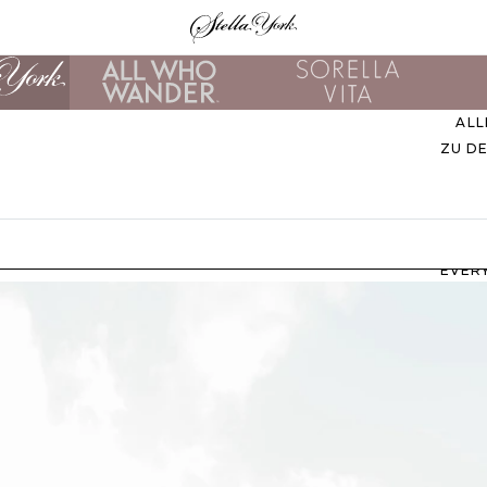
ALL
ZU D
EVER
M
B
ZU
UNS
STIL