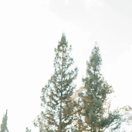
BOH
DEZE
EINF
LÄSSI
MOD
SEXY
SOMM
SPITZ
STRA
VINT
WINT
SIL
A-LIN
BALL
ETUI-
MEER