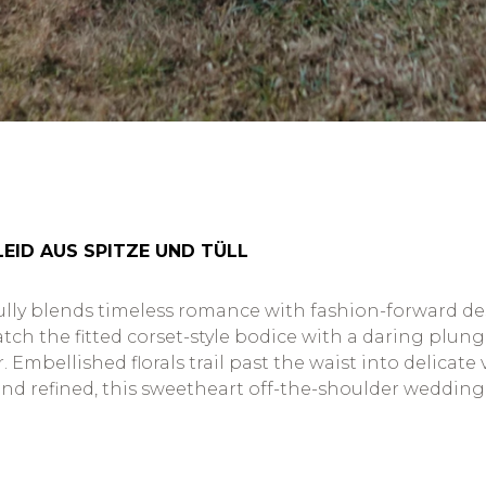
EID AUS SPITZE UND TÜLL
ully blends timeless romance with fashion-forward des
 match the fitted corset-style bodice with a daring pl
Embellished florals trail past the waist into delicate 
and refined, this sweetheart off-the-shoulder wedding