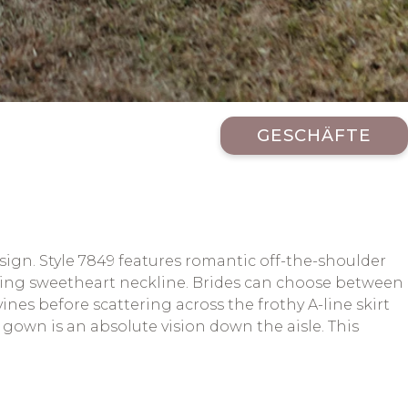
GESCHÄFTE
ign. Style 7849 features romantic off-the-shoulder
unging sweetheart neckline. Brides can choose between
vines before scattering across the frothy A-line skirt
 gown is an absolute vision down the aisle. This