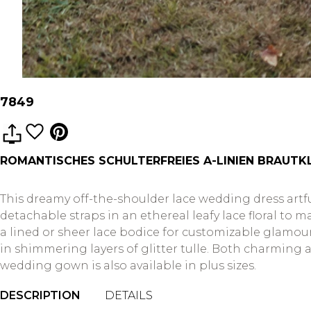
7849
ROMANTISCHES SCHULTERFREIES A-LINIEN BRAUTKL
This dreamy off-the-shoulder lace wedding dress artf
detachable straps in an ethereal leafy lace floral to
a lined or sheer lace bodice for customizable glamour. 
in shimmering layers of glitter tulle. Both charming 
wedding gown is also available in plus sizes.
DESCRIPTION
DETAILS