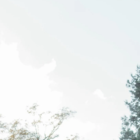
O
NTE
ACHE
GE
ERN
ER
E
ND
AGE
ER
HOUETTEN
IE
KLEID
LINIE
JUNGFRAU