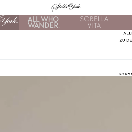
ALL
ZU D
EVER
M
B
ZU
UNS
STIL