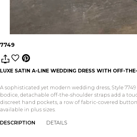
7749
LUXE SATIN A-LINE WEDDING DRESS WITH OFF-TH
A sophisticated yet modern wedding dress, Style 7749 
bodice, detachable off-the-shoulder straps add a tou
discreet hand pockets, a row of fabric-covered buttons 
available in plus sizes.
DESCRIPTION
DETAILS