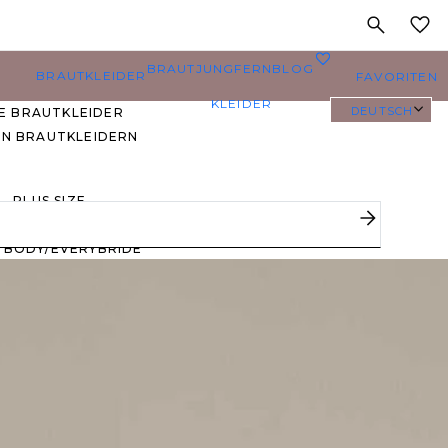
MEINE
0
BRAUTJUNGFERN
BLOG
BRAUTKLEIDER
FAVORITEN
KLEIDER
DEUTSCH
E BRAUTKLEIDER
EN BRAUTKLEIDERN
PLUS SIZE
BRAUTKLEIDER
YBODY/EVERYBRIDE
EISTGEPINNTE
RAUTKLEIDER
 DEN FAVORITEN
ERER BRÄUTE 🔥
E