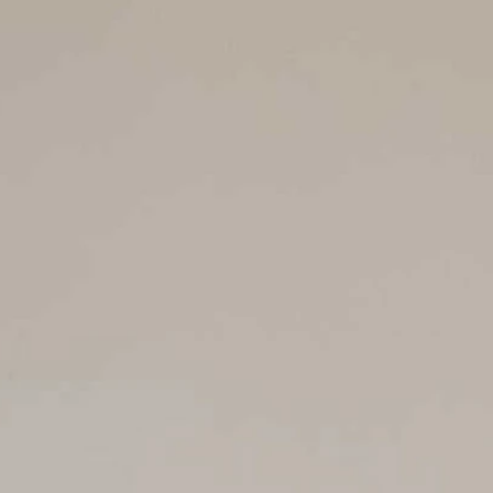
O
NTE
ACHE
GE
ERN
ER
E
ND
AGE
ER
HOUETTEN
IE
KLEID
LINIE
JUNGFRAU