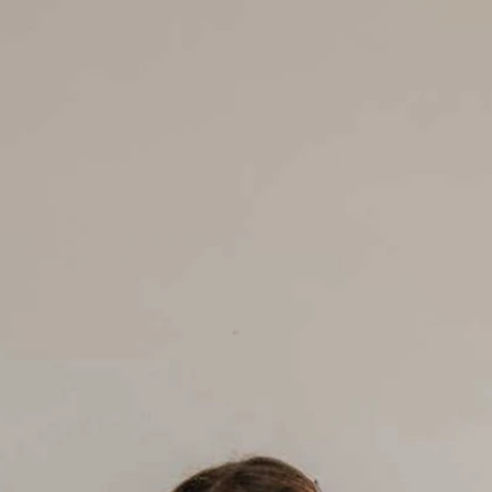
BOH
DEZE
EINF
LÄSSI
MOD
SEXY
SOMM
SPITZ
STRA
VINT
WINT
SIL
A-LIN
BALL
ETUI-
MEER