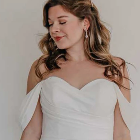
AUS
ECKIG
HERZ
SCHU
V-AUS
MER
ÄRME
GLITZ
KEYH
RÜCK
SCHL
SCHLI
TRÄG
ÜBER