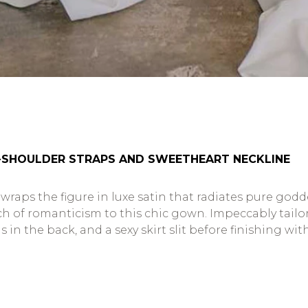
E-SHOULDER STRAPS AND SWEETHEART NECKLINE
wraps the figure in luxe satin that radiates pure godd
ch of romanticism to this chic gown. Impeccably tailo
in the back, and a sexy skirt slit before finishing wit