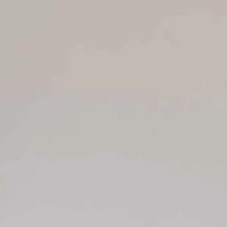
SCHNITTE
ER AUSSCHNITT
AUSSCHNITT
LTERFREI
SCHNITT
KMALE
LN
ER
OLE
ENFREI
EPPE
TZ
ER
ROCK