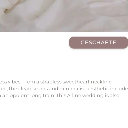
GESCHÄFTE
ess vibes. From a strapless sweetheart neckline
red, the clean seams and minimalist aesthetic include
h an opulent long train. This A-line wedding is also