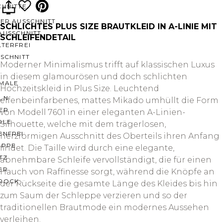
CHNITTE
ER AUSSCHNITT
SCHLICHTES PLUS SIZE BRAUTKLEID IN A-LINIE MIT
AUSSCHNITT
SCHLEIFENDETAIL
LTERFREI
SCHNITT
Moderner Minimalismus trifft auf klassischen Luxus
in diesem glamourösen und doch schlichten
MALE
Hochzeitskleid in Plus Size. Leuchtend
LN
elfenbeinfarbenes, mattes Mikado umhüllt die Form
ER
von Modell 7601 in einer eleganten A-Linien-
OLE
Silhouette, welche mit dem trägerlosen,
ENFREI
herzförmigen Ausschnitt des Oberteils ihren Anfang
EPPE
findet. Die Taille wird durch eine elegante,
TZ
abnehmbare Schleife vervollständigt, die für einen
ER
Hauch von Raffinesse sorgt, während die Knöpfe an
ROCK
der Rückseite die gesamte Länge des Kleides bis hin
zum Saum der Schleppe verzieren und so der
traditionellen Brautmode ein modernes Aussehen
verleihen.