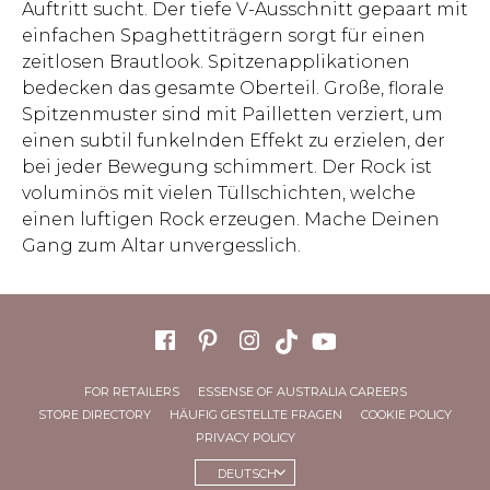
Auftritt sucht. Der tiefe V-Ausschnitt gepaart mit
einfachen Spaghettiträgern sorgt für einen
zeitlosen Brautlook. Spitzenapplikationen
bedecken das gesamte Oberteil. Große, florale
Spitzenmuster sind mit Pailletten verziert, um
einen subtil funkelnden Effekt zu erzielen, der
bei jeder Bewegung schimmert. Der Rock ist
voluminös mit vielen Tüllschichten, welche
einen luftigen Rock erzeugen. Mache Deinen
Gang zum Altar unvergesslich.
FOR RETAILERS
ESSENSE OF AUSTRALIA CAREERS
STORE DIRECTORY
HÄUFIG GESTELLTE FRAGEN
COOKIE POLICY
PRIVACY POLICY
DEUTSCH