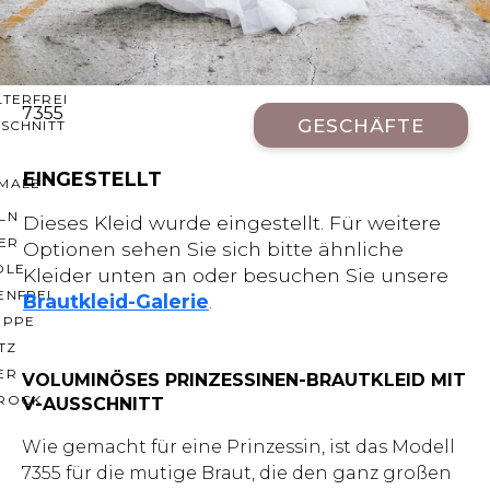
CHNITTE
ER AUSSCHNITT
AUSSCHNITT
LTERFREI
7355
GESCHÄFTE
SCHNITT
EINGESTELLT
MALE
LN
Dieses Kleid wurde eingestellt. Für weitere
ER
Optionen sehen Sie sich bitte ähnliche
OLE
Kleider unten an oder besuchen Sie unsere
ENFREI
Brautkleid-Galerie
.
EPPE
TZ
ER
VOLUMINÖSES PRINZESSINEN-BRAUTKLEID MIT
ROCK
V-AUSSCHNITT
Wie gemacht für eine Prinzessin, ist das Modell
7355 für die mutige Braut, die den ganz großen