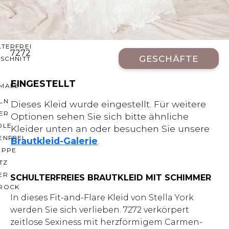
CHNITTE
ER AUSSCHNITT
AUSSCHNITT
LTERFREI
7272
GESCHÄFTE
SCHNITT
EINGESTELLT
MALE
LN
Dieses Kleid wurde eingestellt. Für weitere
ER
Optionen sehen Sie sich bitte ähnliche
OLE
Kleider unten an oder besuchen Sie unsere
ENFREI
Brautkleid-Galerie
.
EPPE
TZ
ER
SCHULTERFREIES BRAUTKLEID MIT SCHIMMER
ROCK
In dieses Fit-and-Flare Kleid von Stella York
werden Sie sich verlieben. 7272 verkörpert
zeitlose Sexiness mit herzförmigem Carmen-