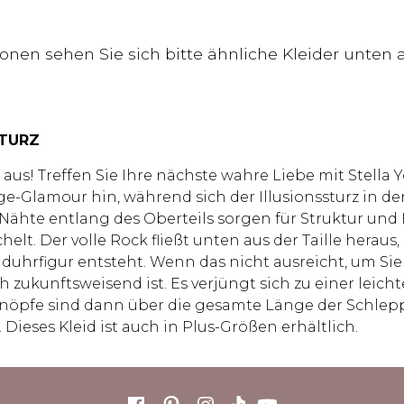
tionen sehen Sie sich bitte ähnliche Kleider unte
STURZ
us! Treffen Sie Ihre nächste wahre Liebe mit Stella Y
e-Glamour hin, während sich der Illusionssturz in der 
hte entlang des Oberteils sorgen für Struktur und H
elt. Der volle Rock fließt unten aus der Taille heraus
uhrfigur entsteht. Wenn das nicht ausreicht, um Sie 
zukunftsweisend ist. Es verjüngt sich zu einer leic
e Knöpfe sind dann über die gesamte Länge der Schl
Dieses Kleid ist auch in Plus-Größen erhältlich.