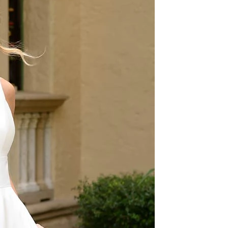
SCHNITTE
ER AUSSCHNITT
AUSSCHNITT
LTERFREI
SCHNITT
KMALE
LN
ER
OLE
ENFREI
EPPE
TZ
ER
ROCK