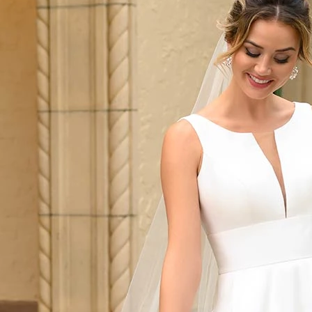
AUS
ECKIG
HERZ
SCHU
V-AUS
MER
ÄRME
GLITZ
KEYH
RÜCK
SCHL
SCHLI
TRÄG
ÜBER