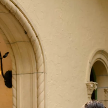
BOH
DEZE
EINF
LÄSSI
MOD
SEXY
SOMM
SPITZ
STRA
VINT
WINT
SIL
A-LIN
BALL
ETUI-
MEER