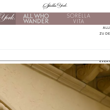
ALL
ZU D
EVER
M
B
ZU
UNS
STIL