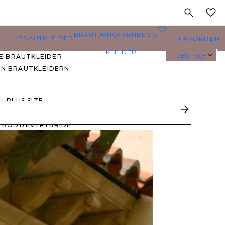
MEINE
0
BRAUTJUNGFERN
BLOG
BRAUTKLEIDER
FAVORITEN
KLEIDER
DEUTSCH
E BRAUTKLEIDER
EN BRAUTKLEIDERN
PLUS SIZE
BRAUTKLEIDER
YBODY/EVERYBRIDE
EISTGEPINNTE
RAUTKLEIDER
 DEN FAVORITEN
ERER BRÄUTE 🔥
E