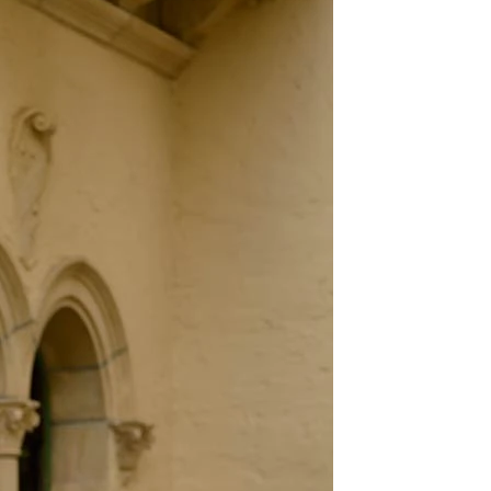
O
NTE
ACHE
GE
ERN
ER
E
ND
AGE
ER
HOUETTEN
IE
KLEID
LINIE
JUNGFRAU