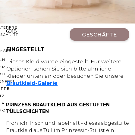
CHNITTE
ER AUSSCHNITT
AUSSCHNITT
LTERFREI
6918
GESCHÄFTE
SCHNITT
EINGESTELLT
MALE
LN
Dieses Kleid wurde eingestellt. Für weitere
ER
Optionen sehen Sie sich bitte ähnliche
OLE
Kleider unten an oder besuchen Sie unsere
ENFREI
Brautkleid-Galerie
.
EPPE
TZ
ER
PRINZESS BRAUTKLEID AUS GESTUFTEN
ROCK
TÜLLSCHICHTEN
Fröhlich, frisch und fabelhaft - dieses abgestufte
Brautkleid aus Tüll im Prinzessin-Stil ist ein