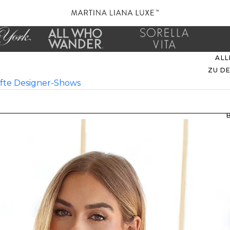
ALL
ZU D
fte
Designer-Shows
EVER
M
B
ZU
UNS
STIL