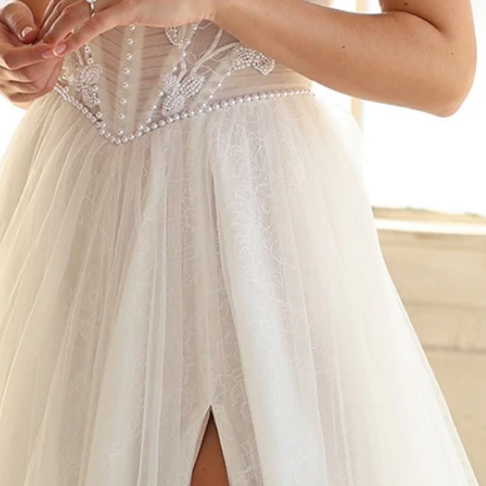
AUS
ECKIG
HERZ
SCHU
V-AUS
MER
ÄRME
GLITZ
KEYH
RÜCK
SCHL
SCHLI
TRÄG
ÜBER