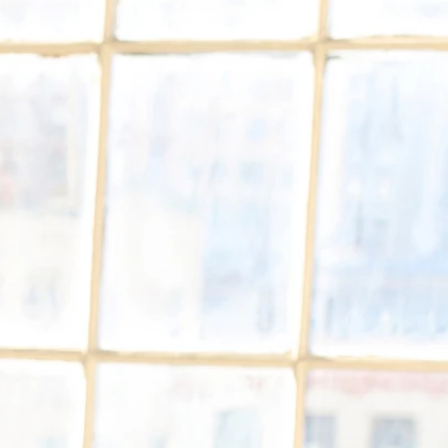
O
NTE
ACHE
GE
ERN
ER
E
ND
AGE
ER
HOUETTEN
IE
KLEID
LINIE
JUNGFRAU