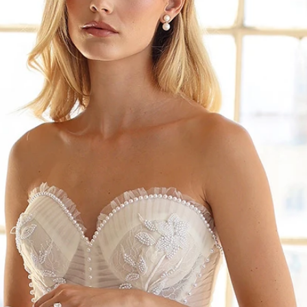
BOH
DEZE
EINF
LÄSSI
MOD
SEXY
SOMM
SPITZ
STRA
VINT
WINT
SIL
A-LIN
BALL
ETUI-
MEER