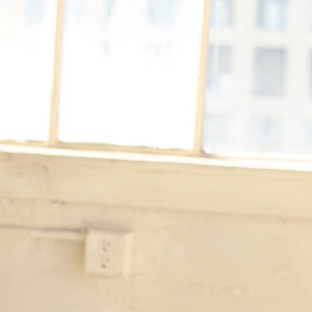
SCHNITTE
ER AUSSCHNITT
AUSSCHNITT
LTERFREI
SCHNITT
KMALE
LN
ER
OLE
ENFREI
EPPE
TZ
ER
ROCK