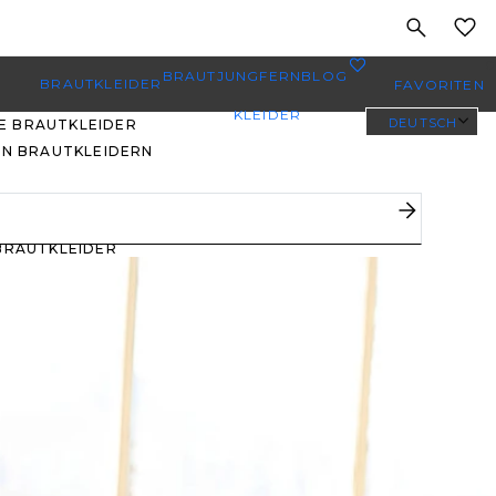
MEINE
0
BRAUTJUNGFERN
BLOG
BRAUTKLEIDER
FAVORITEN
KLEIDER
DEUTSCH
E BRAUTKLEIDER
EN BRAUTKLEIDERN
PLUS SIZE
BRAUTKLEIDER
YBODY/EVERYBRIDE
EISTGEPINNTE
RAUTKLEIDER
 DEN FAVORITEN
ERER BRÄUTE 🔥
E