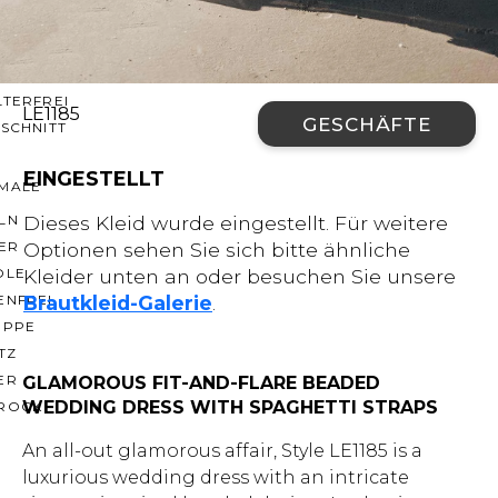
CHNITTE
ER AUSSCHNITT
AUSSCHNITT
LTERFREI
LE1185
GESCHÄFTE
SCHNITT
EINGESTELLT
MALE
LN
Dieses Kleid wurde eingestellt. Für weitere
ER
Optionen sehen Sie sich bitte ähnliche
OLE
Kleider unten an oder besuchen Sie unsere
ENFREI
Brautkleid-Galerie
.
EPPE
TZ
ER
GLAMOROUS FIT-AND-FLARE BEADED
WEDDING DRESS WITH SPAGHETTI STRAPS
ROCK
An all-out glamorous affair, Style LE1185 is a
luxurious wedding dress with an intricate