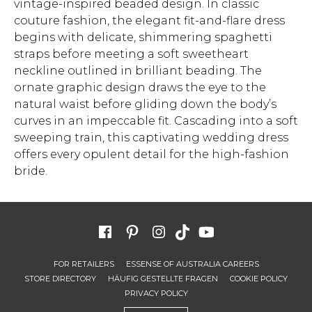
vintage-inspired beaded design. In classic
couture fashion, the elegant fit-and-flare dress
begins with delicate, shimmering spaghetti
straps before meeting a soft sweetheart
neckline outlined in brilliant beading. The
ornate graphic design draws the eye to the
natural waist before gliding down the body’s
curves in an impeccable fit. Cascading into a soft
sweeping train, this captivating wedding dress
offers every opulent detail for the high-fashion
bride.
FOR RETAILERS
ESSENSE OF AUSTRALIA CAREERS
STORE DIRECTORY
HÄUFIG GESTELLTE FRAGEN
COOKIE POLICY
PRIVACY POLICY