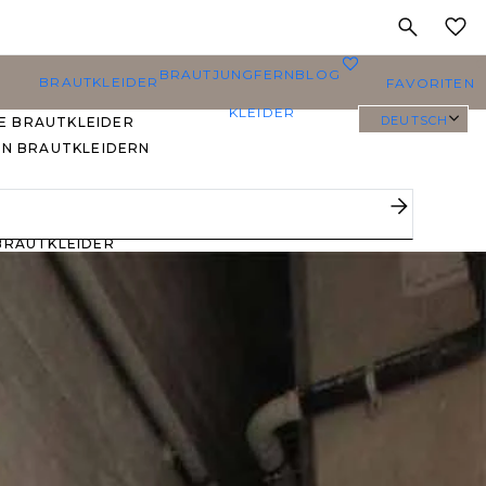
MEINE
0
BRAUTJUNGFERN
BLOG
BRAUTKLEIDER
FAVORITEN
KLEIDER
DEUTSCH
E BRAUTKLEIDER
EN BRAUTKLEIDERN
PLUS SIZE
BRAUTKLEIDER
YBODY/EVERYBRIDE
EISTGEPINNTE
RAUTKLEIDER
 DEN FAVORITEN
ERER BRÄUTE 🔥
E