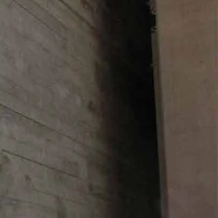
SCHNITTE
ER AUSSCHNITT
AUSSCHNITT
LTERFREI
SCHNITT
KMALE
LN
ER
OLE
ENFREI
EPPE
TZ
ER
ROCK