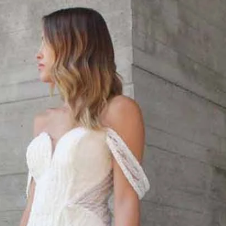
AUS
ECKIG
HERZ
SCHU
V-AUS
MER
ÄRME
GLITZ
KEYH
RÜCK
SCHL
SCHLI
TRÄG
ÜBER