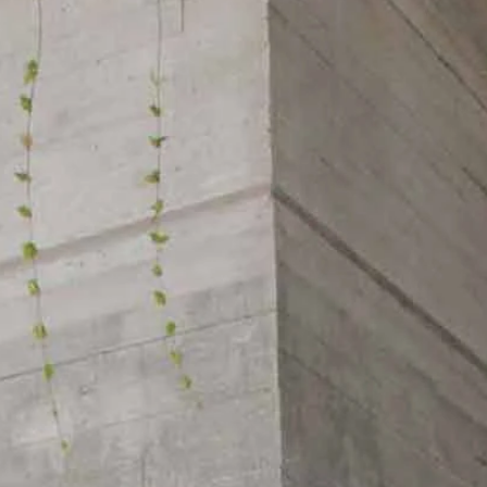
BOH
DEZE
EINF
LÄSSI
MOD
SEXY
SOMM
SPITZ
STRA
VINT
WINT
SIL
A-LIN
BALL
ETUI-
MEER