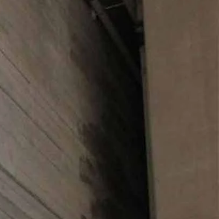
O
NTE
ACHE
GE
ERN
ER
E
ND
AGE
ER
HOUETTEN
IE
KLEID
LINIE
JUNGFRAU