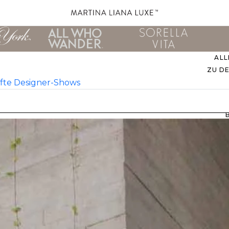
ALL
ZU D
fte
Designer-Shows
EVER
M
B
ZU
UNS
STIL