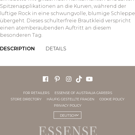
Spitzenapplikationen an die Kurven, während der
luftige Rock in eine schwungvolle, blumige Schleppe
übergeht. Dieses schulterfreie Brautkleid verspricht
einen atemberaubenden Auftritt an diesem
besonderen Tag.
DESCRIPTION
DETAILS
FOR RETAILERS
ESSENSE OF AUSTRALIA CAREERS
STORE DIRECTORY
HÄUFIG GESTELLTE FRAGEN
COOKIE POLICY
PRIVACY POLICY
DEUTSCH