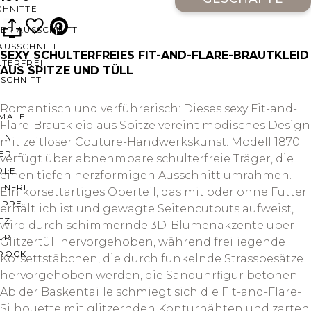
CHNITTE
ER AUSSCHNITT
AUSSCHNITT
SEXY SCHULTERFREIES FIT-AND-FLARE-BRAUTKLEID
LTERFREI
AUS SPITZE UND TÜLL
SCHNITT
Romantisch und verführerisch: Dieses sexy Fit-and-
MALE
Flare-Brautkleid aus Spitze vereint modisches Design
LN
mit zeitloser Couture-Handwerkskunst. Modell 1870
ER
verfügt über abnehmbare schulterfreie Träger, die
OLE
einen tiefen herzförmigen Ausschnitt umrahmen.
ENFREI
Ein korsettartiges Oberteil, das mit oder ohne Futter
EPPE
erhältlich ist und gewagte Seitencutouts aufweist,
TZ
wird durch schimmernde 3D-Blumenakzente über
ER
Glitzertüll hervorgehoben, während freiliegende
ROCK
Korsettstäbchen, die durch funkelnde Strassbesätze
hervorgehoben werden, die Sanduhrfigur betonen.
Ab der Baskentaille schmiegt sich die Fit-and-Flare-
Silhouette mit glitzernden Konturnähten und zarten