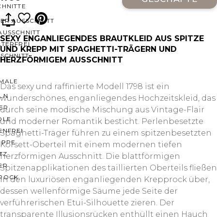
CHNITTE
ER AUSSCHNITT
AUSSCHNITT
SEXY ENGANLIEGENDES BRAUTKLEID AUS SPITZE
LTERFREI
UND KREPP MIT SPAGHETTI-TRÄGERN UND
SCHNITT
HERZFÖRMIGEM AUSSCHNITT
MALE
Das sexy und raffinierte Modell 1798 ist ein
LN
wunderschönes, enganliegendes Hochzeitskleid, das
ER
durch seine modische Mischung aus Vintage-Flair
OLE
und moderner Romantik besticht. Perlenbesetzte
ENFREI
Spaghetti-Träger führen zu einem spitzenbesetzten
EPPE
Korsett-Oberteil mit einem modernen tiefen
TZ
herzförmigen Ausschnitt. Die blattförmigen
ER
Spitzenapplikationen des taillierten Oberteils fließen
ROCK
in den luxuriösen enganliegenden Krepprock über,
dessen wellenförmige Säume jede Seite der
verführerischen Etui-Silhouette zieren. Der
transparente Illusionsrücken enthüllt einen Hauch