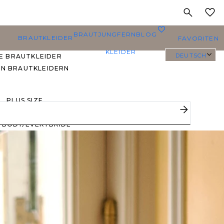
MEINE
0
BRAUTJUNGFERN
BLOG
BRAUTKLEIDER
FAVORITEN
KLEIDER
DEUTSCH
E BRAUTKLEIDER
EN BRAUTKLEIDERN
PLUS SIZE
BRAUTKLEIDER
YBODY/EVERYBRIDE
EISTGEPINNTE
RAUTKLEIDER
 DEN FAVORITEN
ERER BRÄUTE 🔥
E