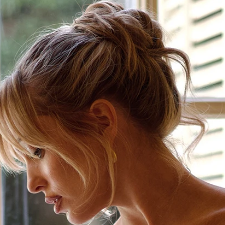
BOH
DEZE
EINF
LÄSSI
MOD
SEXY
SOMM
SPITZ
STRA
VINT
WINT
SIL
A-LIN
BALL
ETUI-
MEER