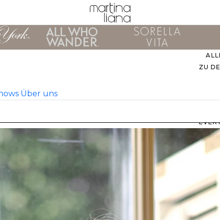
ALL
ZU D
Shows
Über uns
EVER
M
B
ZU
UNS
STIL