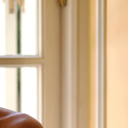
O
NTE
ACHE
GE
ERN
ER
E
ND
AGE
ER
HOUETTEN
IE
KLEID
LINIE
JUNGFRAU