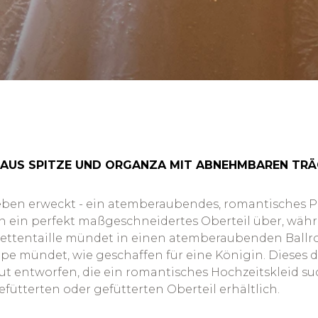
 AUS SPITZE UND ORGANZA MIT ABNEHMBAREN TR
eben erweckt - ein atemberaubendes, romantisches P
 in ein perfekt maßgeschneidertes Oberteil über, wä
skettentaille mündet in einen atemberaubenden Ballr
leppe mündet, wie geschaffen für eine Königin. Diese
 entworfen, die ein romantisches Hochzeitskleid sucht,
ütterten oder gefütterten Oberteil erhältlich.