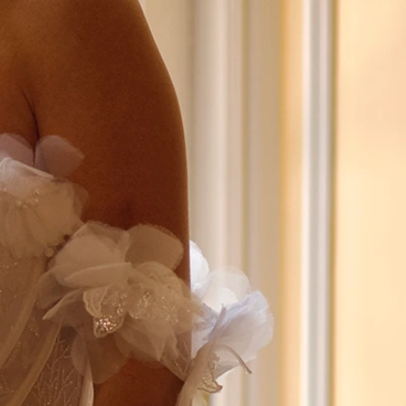
SCHNITTE
ER AUSSCHNITT
AUSSCHNITT
LTERFREI
SCHNITT
KMALE
LN
ER
OLE
ENFREI
EPPE
TZ
ER
ROCK