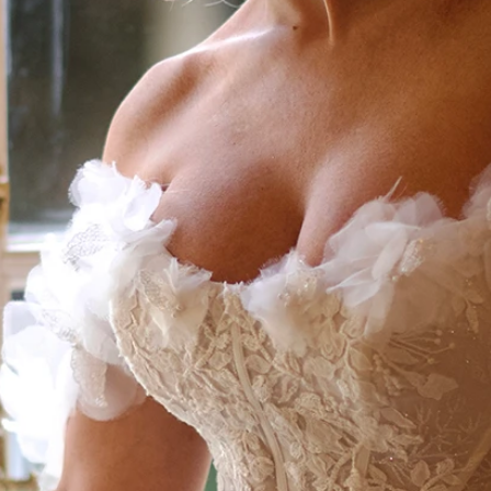
AUS
ECKIG
HERZ
SCHU
V-AUS
MER
ÄRME
GLITZ
KEYH
RÜCK
SCHL
SCHLI
TRÄG
ÜBER