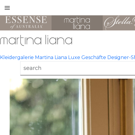
Toggle
mobile
navigation
Kleidergalerie
Martina Liana Luxe
Geschäfte
Designer-