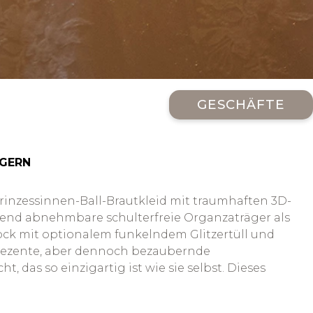
GESCHÄFTE
ÄGERN
rinzessinnen-Ball-Brautkleid mit traumhaften 3D-
hrend abnehmbare schulterfreie Organzaträger als
ock mit optionalem funkelndem Glitzertüll und
s dezente, aber dennoch bezaubernde
 das so einzigartig ist wie sie selbst. Dieses