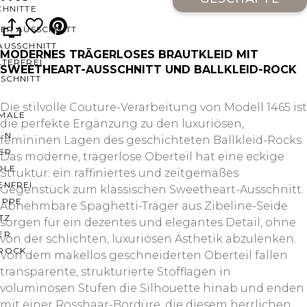
CHNITTE
ER AUSSCHNITT
AUSSCHNITT
MODERNES TRÄGERLOSES BRAUTKLEID MIT
LTERFREI
SWEETHEART-AUSSCHNITT UND BALLKLEID-ROCK
SCHNITT
Die stilvolle Couture-Verarbeitung von Modell 1465 ist
MALE
die perfekte Ergänzung zu den luxuriösen,
LN
femininen Lagen des geschichteten Ballkleid-Rocks.
ER
Das moderne, trägerlose Oberteil hat eine eckige
OLE
Struktur: ein raffiniertes und zeitgemäßes
ENFREI
Gegenstück zum klassischen Sweetheart-Ausschnitt.
EPPE
Abnehmbare Spaghetti-Träger aus Zibeline-Seide
TZ
sorgen für ein dezentes und elegantes Detail, ohne
ER
von der schlichten, luxuriösen Ästhetik abzulenken.
ROCK
Von dem makellos geschneiderten Oberteil fallen
transparente, strukturierte Stofflagen in
voluminösen Stufen die Silhouette hinab und enden
mit einer Rosshaar-Bordüre, die diesem herrlichen