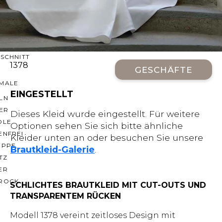
CHNITTE
ER AUSSCHNITT
AUSSCHNITT
LTERFREI
SCHNITT
1378
GESCHÄFTE
MALE
EINGESTELLT
LN
ER
Dieses Kleid wurde eingestellt. Für weitere
OLE
Optionen sehen Sie sich bitte ähnliche
ENFREI
Kleider unten an oder besuchen Sie unsere
EPPE
Brautkleid-Galerie
.
TZ
ER
ROCK
SCHLICHTES BRAUTKLEID MIT CUT-OUTS UND
TRANSPARENTEM RÜCKEN
Modell 1378 vereint zeitloses Design mit