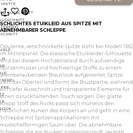
CHNITTE
ER AUSSCHNITT
AUSSCHNITT
SCHLICHTES ETUIKLEID AUS SPITZE MIT
LTERFREI
ABNEHMBARER SCHLEPPE
SCHNITT
Opulente, verschnörkelte Spitze steht bei Modell 1362
MALE
im Mittelpunkt. Die klassische Etuikleider-Silhouette
LN
wird bei diesem Hochzeitskleid durch aufwendige
ER
Spitzenmuster und hochwertige Stoffe zu einem
OLE
atemberaubenden Brautlook aufgewertet. Spitze
ENFREI
ziert das Oberteil und formt die Brustpartie, während
EPPE
ein tiefer Ausschnitt und transparente Elemente für
TZ
einen zurückhaltenden Touch sorgen. Der glatte
ER
Krepp Stoff des Rocks passt sich mühelos den
ROCK
natürlichen Kurven des Körpers an und geht in eine
Schleppe mit Spitzenapplikationen mit
mueschelförmigen Saum über. Die abnehmbare
Schleppe, die am Rücken zusammenläuft, verleiht