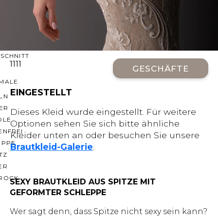
CHNITTE
ER AUSSCHNITT
AUSSCHNITT
LTERFREI
SCHNITT
1111
GESCHÄFTE
MALE
EINGESTELLT
LN
ER
Dieses Kleid wurde eingestellt. Für weitere
OLE
Optionen sehen Sie sich bitte ähnliche
ENFREI
Kleider unten an oder besuchen Sie unsere
EPPE
Brautkleid-Galerie
.
TZ
ER
ROCK
SEXY BRAUTKLEID AUS SPITZE MIT
GEFORMTER SCHLEPPE
Wer sagt denn, dass Spitze nicht sexy sein kann?