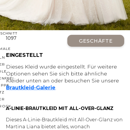
CHNITTE
ER AUSSCHNITT
AUSSCHNITT
LTERFREI
SCHNITT
1097
GESCHÄFTE
MALE
EINGESTELLT
LN
ER
Dieses Kleid wurde eingestellt. Für weitere
OLE
Optionen sehen Sie sich bitte ähnliche
ENFREI
Kleider unten an oder besuchen Sie unsere
EPPE
Brautkleid-Galerie
.
TZ
ER
ROCK
A-LINIE-BRAUTKLEID MIT ALL-OVER-GLANZ
Dieses A-Linie-Brautkleid mit All-Over-Glanz von
Martina Liana bietet alles, wonach