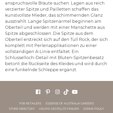
anspruchsvolle Bräute suchen. Lagen aus reich
verzierter Spitze und Pailletten schaffen das
kunstvollste Mieder, das schimmernden Glanz
ausstrahlt. Lange Spitzenärmel beginnen am
Oberteil und werden mit einer Manschette aus
Spitze abgeschlossen. Die Spitze aus dem
Oberteil erstreckt sich auf den Tüll Rock, der sich
komplett mit Perlenapplikationen zu einer
vollständigen A-Linie entfaltet. Ein
Schlüsselloch-Detail mit Blüten-Spitzenbesatz
betont die Rückseite des Kleides und wird durch
eine funkelnde Schleppe ergänzt.
FOR RETAILERS
ESSENSE OF AUSTRALIA CAREERS
STORE DIRECTORY
HÄUFIG GESTELLTE FRAGEN
COOKIE POLICY