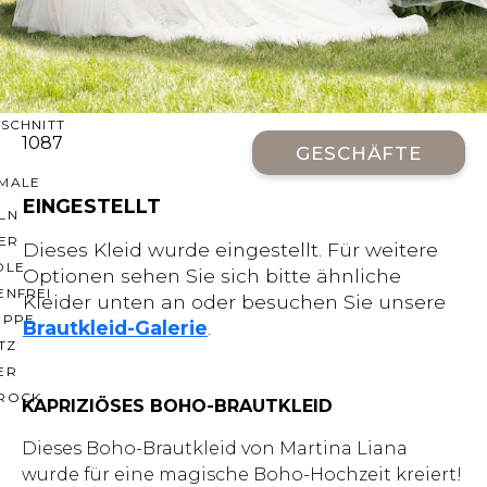
CHNITTE
ER AUSSCHNITT
AUSSCHNITT
LTERFREI
SCHNITT
1087
GESCHÄFTE
MALE
EINGESTELLT
LN
ER
Dieses Kleid wurde eingestellt. Für weitere
OLE
Optionen sehen Sie sich bitte ähnliche
ENFREI
Kleider unten an oder besuchen Sie unsere
EPPE
Brautkleid-Galerie
.
TZ
ER
ROCK
KAPRIZIÖSES BOHO-BRAUTKLEID
Dieses Boho-Brautkleid von Martina Liana
wurde für eine magische Boho-Hochzeit kreiert!