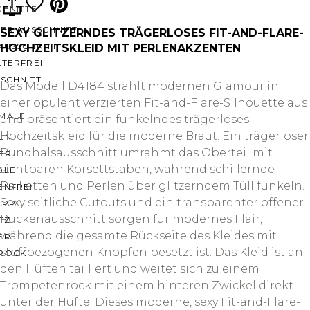
CHNITTE
ER AUSSCHNITT
SEXY GLITZERNDES TRÄGERLOSES FIT-AND-FLARE-
AUSSCHNITT
HOCHZEITSKLEID MIT PERLENAKZENTEN
LTERFREI
SCHNITT
Das Modell D4184 strahlt modernen Glamour in
einer opulent verzierten Fit-and-Flare-Silhouette aus
MALE
und präsentiert ein funkelndes trägerloses
Hochzeitskleid für die moderne Braut. Ein trägerloser
LN
Rundhalsausschnitt umrahmt das Oberteil mit
ER
sichtbaren Korsettstäben, während schillernde
OLE
Pailletten und Perlen über glitzerndem Tüll funkeln.
ENFREI
Sexy seitliche Cutouts und ein transparenter offener
EPPE
Rückenausschnitt sorgen für modernes Flair,
TZ
während die gesamte Rückseite des Kleides mit
ER
stoffbezogenen Knöpfen besetzt ist. Das Kleid ist an
ROCK
den Hüften tailliert und weitet sich zu einem
Trompetenrock mit einem hinteren Zwickel direkt
unter der Hüfte. Dieses moderne, sexy Fit-and-Flare-