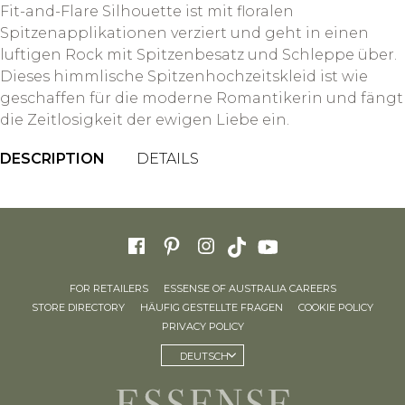
Fit-and-Flare Silhouette ist mit floralen
Spitzenapplikationen verziert und geht in einen
luftigen Rock mit Spitzenbesatz und Schleppe über.
Dieses himmlische Spitzenhochzeitskleid ist wie
geschaffen für die moderne Romantikerin und fängt
die Zeitlosigkeit der ewigen Liebe ein.
DESCRIPTION
DETAILS
FOR RETAILERS
ESSENSE OF AUSTRALIA CAREERS
STORE DIRECTORY
HÄUFIG GESTELLTE FRAGEN
COOKIE POLICY
PRIVACY POLICY
DEUTSCH