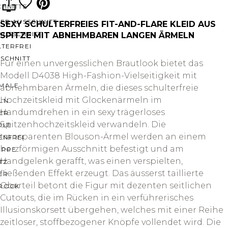
CHNITTE
ER AUSSCHNITT
SEXY SCHULTERFREIES FIT-AND-FLARE KLEID AUS
AUSSCHNITT
SPITZE MIT ABNEHMBAREN LANGEN ÄRMELN
LTERFREI
SCHNITT
Für einen unvergesslichen Brautlook bietet das
Modell D4038 High-Fashion-Vielseitigkeit mit
MALE
abnehmbaren Ärmeln, die dieses schulterfreie
Hochzeitskleid mit Glockenärmeln im
LN
Handumdrehen in ein sexy trägerloses
ER
Spitzenhochzeitskleid verwandeln. Die
OLE
transparenten Blouson-Ärmel werden an einem
ENFREI
herzförmigen Ausschnitt befestigt und am
EPPE
Handgelenk gerafft, was einen verspielten,
TZ
fließenden Effekt erzeugt. Das äusserst taillierte
ER
Oberteil betont die Figur mit dezenten seitlichen
ROCK
Cutouts, die im Rücken in ein verführerisches
Illusionskorsett übergehen, welches mit einer Reihe
zeitloser, stoffbezogener Knöpfe vollendet wird. Die