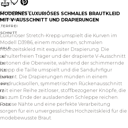
CHNITTE
ER AUSSCHNITT
MODERNES LUXURIÖSES SCHMALES BRAUTKLEID
AUSSCHNITT
MIT V-AUSSCHNITT UND DRAPIERUNGEN
LTERFREI
SCHNITT
Luxuriöser Stretch-Krepp umspielt die Kurven im
Modell D3986, einem modernen, schmalen
MALE
Hochzeitskleid mit exquisiter Drapierung. Die
schulterfreien Träger und der drapierte V-Ausschnitt
LN
betonen die Oberweite, während der schimmernde
ER
Krepp die Taille umspielt und die Sanduhrfigur
OLE
betont. Die Drapierungen münden in einem
ENFREI
eindrucksvollen, symmetrischen Rückenausschnitt
EPPE
mit einer Reihe zeitloser, stoffbezogener Knöpfe, die
TZ
bis zum Ende der ausladenden Schleppe reichen.
ER
Präzise Nähte und eine perfekte Verarbeitung
ROCK
sorgen für ein unvergessliches Hochzeitskleid für die
modebewusste Braut.