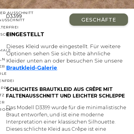
CHNITTE
ER AUSSCHNITT
D3399
GESCHÄFTE
AUSSCHNITT
LTERFREI
EINGESTELLT
SCHNITT
Dieses Kleid wurde eingestellt. Für weitere
MALE
Optionen sehen Sie sich bitte ähnliche
LN
Kleider unten an oder besuchen Sie unsere
ER
Brautkleid-Galerie
.
OLE
ENFREI
EPPE
SCHLICHTES BRAUTKLEID AUS CRÊPE MIT
TZ
FALTENAUSSCHNITT UND LEICHTER SCHLEPPE
ER
Das Modell D3399 wurde für die minimalistische
ROCK
Braut entworfen, und ist eine moderne
Interpretation einer klassischen Silhouette.
Dieses schlichte Kleid aus Crêpe ist eine