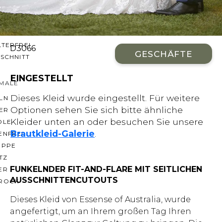
CHNITTE
ER AUSSCHNITT
AUSSCHNITT
LTERFREI
D3066
GESCHÄFTE
SCHNITT
EINGESTELLT
MALE
Dieses Kleid wurde eingestellt. Für weitere
LN
Optionen sehen Sie sich bitte ähnliche
ER
Kleider unten an oder besuchen Sie unsere
OLE
Brautkleid-Galerie
.
ENFREI
EPPE
TZ
FUNKELNDER FIT-AND-FLARE MIT SEITLICHEN
ER
AUSSCHNITTENCUTOUTS
ROCK
Dieses Kleid von Essense of Australia, wurde
angefertigt, um an Ihrem großen Tag Ihren