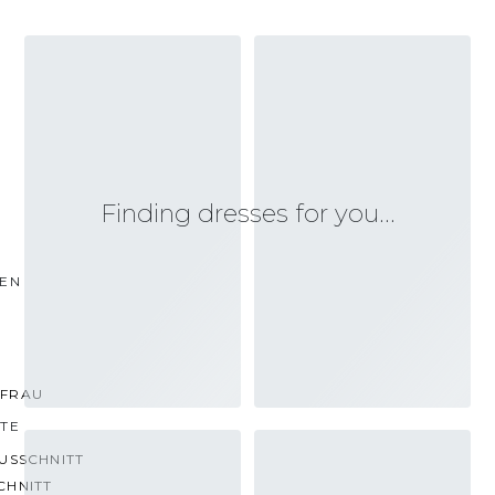
Finding dresses for you…
TEN
FRAU
TTE
USSCHNITT
CHNITT