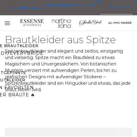
0
BRAUTJUNGFERN
BLOG
BRAUTKLEIDER
FAVORITEN
KLEIDER
DEUTSCH
BRAUTKLEIDER
Toggle
BRAUTKLEIDERN
mobile
Brautkleider aus Spitze
navigation
ZE BRAUTKLEIDER
Spitzenbrautkleider sind elegant und zeitlos, einzigartig
DY/EVERYBRIDE
und vielseitig. Spitze macht ein Brautkleid zu etwas
Magischem und Unvergesslichem. Von botanischen
Mustern, verziert mit aufwendigen Perlen, bis hin zu
STGEPINNTE
grafischen Designs mit aufwendiger Stickerei –
UTKLEIDER
Spitzenbrautkleider sind ein Hingucker und etwas, das jede
N FAVORITEN
Braut lieben wird.
ER BRÄUTE 🔥