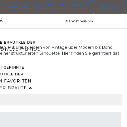
0
BRAUTJUNGFERN
BLOG
BRAUTKLEIDER
FAVORITEN
KLEIDER
DEUTSCH
BRAUTKLEIDER
BRAUTKLEIDERN
ZE BRAUTKLEIDER
en. Mit Brautkleidern von Vintage über Modern bis Boho
DY/EVERYBRIDE
er strukturierten Silhouette. Hier finden Sie garantiert das
STGEPINNTE
UTKLEIDER
N FAVORITEN
ER BRÄUTE 🔥