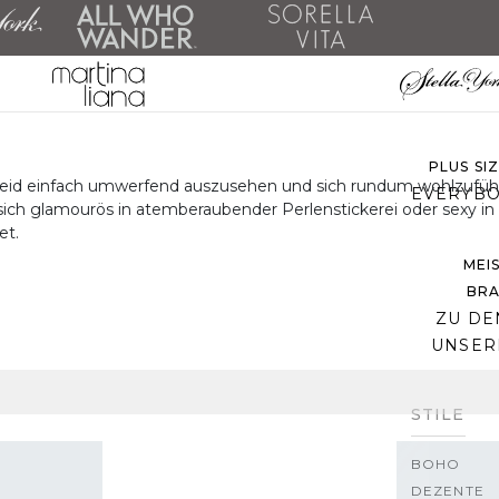
ALLE 
ZU DEN 
PLUS SI
leid einfach umwerfend auszusehen und sich rundum wohlzufühl
EVERYBO
ch glamourös in atemberaubender Perlenstickerei oder sexy in ein
et.
MEI
BRA
ZU DE
UNSER
STILE
BOHO
DEZENTE