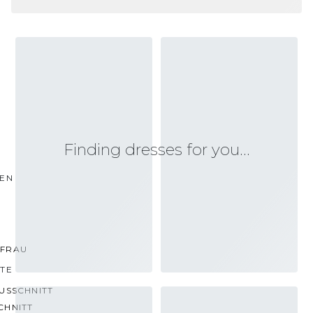
Finding dresses for you…
TEN
FRAU
TTE
USSCHNITT
CHNITT