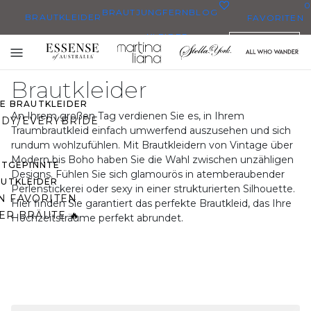
0
BRAUTJUNGFERN
BLOG
BRAUTKLEIDER
FAVORITEN
KLEIDER
DEUTSCH
BRAUTKLEIDER
Toggle
BRAUTKLEIDERN
mobile
Brautkleider
navigation
ZE BRAUTKLEIDER
An Ihrem großen Tag verdienen Sie es, in Ihrem
DY/EVERYBRIDE
Traumbrautkleid einfach umwerfend auszusehen und sich
rundum wohlzufühlen. Mit Brautkleidern von Vintage über
Modern bis Boho haben Sie die Wahl zwischen unzähligen
STGEPINNTE
Designs. Fühlen Sie sich glamourös in atemberaubender
UTKLEIDER
Perlenstickerei oder sexy in einer strukturierten Silhouette.
N FAVORITEN
Hier finden Sie garantiert das perfekte Brautkleid, das Ihre
ER BRÄUTE 🔥
Hochzeitsträume perfekt abrundet.